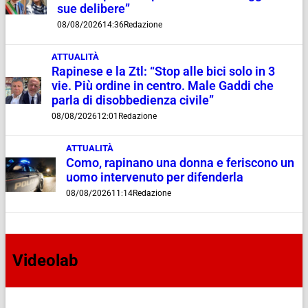
sue delibere”
08/08/2026
14:36
Redazione
ATTUALITÀ
Rapinese e la Ztl: “Stop alle bici solo in 3
vie. Più ordine in centro. Male Gaddi che
parla di disobbedienza civile”
08/08/2026
12:01
Redazione
ATTUALITÀ
Como, rapinano una donna e feriscono un
uomo intervenuto per difenderla
08/08/2026
11:14
Redazione
Videolab