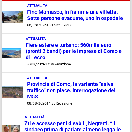
ATTUALITÀ
Fino Mornasco, in fiamme una villetta.
Sette persone evacuate, uno in ospedale
08/08/2026
18:16
Redazione
ATTUALITÀ
Fiere estere e turismo: 560mila euro
(pronti 2 bandi) per le imprese di Como e
di Lecco
08/08/2026
17:39
Redazione
ATTUALITÀ
Provincia di Como, la variante “salva
traffico” non piace. Interrogazione del
M5S
08/08/2026
14:37
Redazione
ATTUALITÀ
Ztl e accesso per i disabili, Negretti. “Il
sindaco prima di parlare almeno legga le