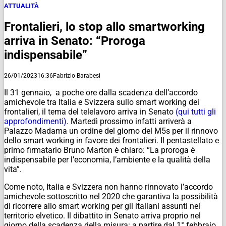
ATTUALITÀ
Frontalieri, lo stop allo smartworking
arriva in Senato: “Proroga
indispensabile”
26/01/2023
16:36
Fabrizio Barabesi
Il 31 gennaio, a poche ore dalla scadenza dell’accordo
amichevole tra Italia e Svizzera sullo smart working dei
frontalieri, il tema del telelavoro arriva in Senato
(qui tutti gli
approfondimenti)
. Martedì prossimo infatti arriverà a
Palazzo Madama un ordine del giorno del M5s per il rinnovo
dello smart working in favore dei frontalieri. Il pentastellato e
primo firmatario Bruno Marton è chiaro: “La proroga è
indispensabile per l’economia, l’ambiente e la qualità della
vita”.
Come noto, Italia e Svizzera non hanno rinnovato l’accordo
amichevole sottoscritto nel 2020 che garantiva la possibilità
di ricorrere allo smart working per gli italiani assunti nel
territorio elvetico. Il dibattito in Senato arriva proprio nel
giorno della scadenza della misura: a partire dal 1° febbraio