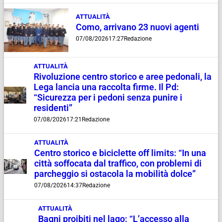
ATTUALITÀ
Como, arrivano 23 nuovi agenti
07/08/2026
17:27
Redazione
ATTUALITÀ
Rivoluzione centro storico e aree pedonali, la
Lega lancia una raccolta firme. Il Pd:
“Sicurezza per i pedoni senza punire i
residenti”
07/08/2026
17:21
Redazione
ATTUALITÀ
Centro storico e biciclette off limits: “In una
città soffocata dal traffico, con problemi di
parcheggio si ostacola la mobilità dolce”
07/08/2026
14:37
Redazione
ATTUALITÀ
Bagni proibiti nel lago: “L’accesso alla