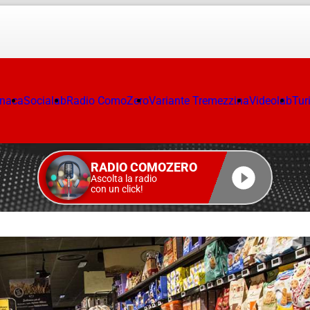
onaca
Socialab
Radio ComoZero
Variante Tremezzina
Videolab
Tur
RADIO COMOZERO
Ascolta la radio
con un click!