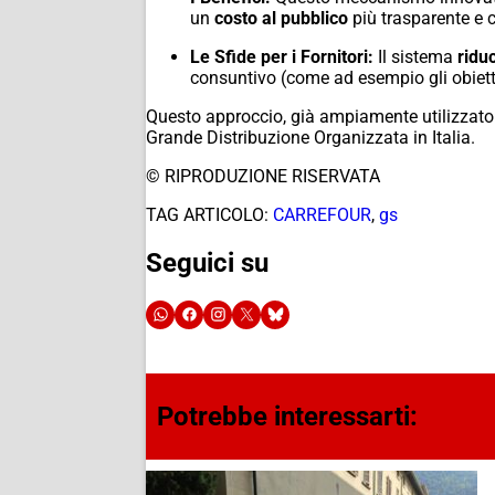
un
costo al pubblico
più trasparente e co
Le Sfide per i Fornitori:
Il sistema
ridu
consuntivo (come ad esempio gli obiettiv
Questo approccio,
già ampiamente utilizzato n
Grande Distribuzione Organizzata in Italia.
© RIPRODUZIONE RISERVATA
TAG ARTICOLO:
CARREFOUR
,
gs
Seguici su
Potrebbe interessarti: