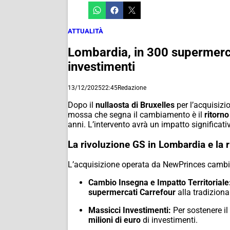
ATTUALITÀ
Lombardia, in 300 supermercat
investimenti
13/12/2025
22:45
Redazione
Dopo il
nullaosta di Bruxelles
per l’acquisizi
mossa che segna il cambiamento è il
ritorno
anni.
L’intervento avrà un impatto significativo
La rivoluzione GS in Lombardia e la r
L’acquisizione operata da NewPrinces cambi
Cambio Insegna e Impatto Territoriale
supermercati Carrefour
alla tradizion
Massicci Investimenti:
Per sostenere il
milioni di euro
di investimenti.