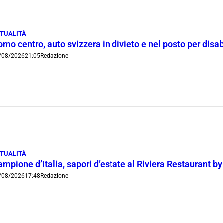
TUALITÀ
mo centro, auto svizzera in divieto e nel posto per disab
/08/2026
21:05
Redazione
TUALITÀ
mpione d’Italia, sapori d’estate al Riviera Restaurant b
/08/2026
17:48
Redazione