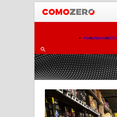
Home
Newslab
Cr