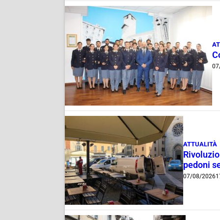
AT
C
07
ATTUALITÀ
Rivoluzio
pedoni se
07/08/2026
1