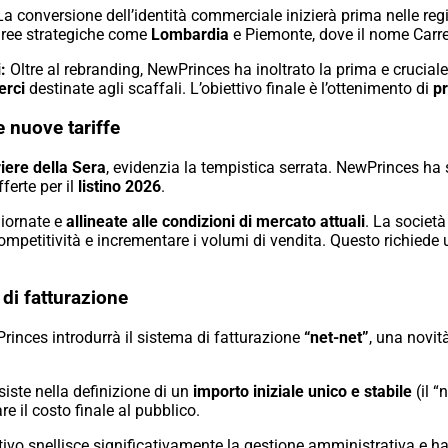
a conversione dell’identità commerciale inizierà prima nelle reg
aree strategiche come
Lombardia
e Piemonte,
dove il nome Carr
:
Oltre al rebranding,
NewPrinces ha inoltrato la prima e cruciale 
erci
destinate agli scaffali.
L’obiettivo finale è l’ottenimento di
pr
le nuove tariffe
iere della Sera
,
evidenzia la tempistica serrata.
NewPrinces ha so
fferte per il
listino 2026
.
giornate e
allineate alle condizioni di mercato attuali
.
La società
mpetitività e incrementare i volumi di vendita.
Questo richiede 
 di fatturazione
inces introdurrà il sistema di fatturazione
“net-net”
,
una novità
iste nella definizione di un
importo iniziale unico e stabile
(il “n
re il costo finale al pubblico.
 snellisce significativamente la gestione amministrativa e ha il