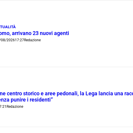
TUALITÀ
omo, arrivano 23 nuovi agenti
/08/2026
17:27
Redazione
ne centro storico e aree pedonali, la Lega lancia una racc
nza punire i residenti”
7:21
Redazione