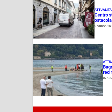
ATTUALITÀ
Centro st
ostacola
07/08/2026
ATTU
Bagn
reci
07/08