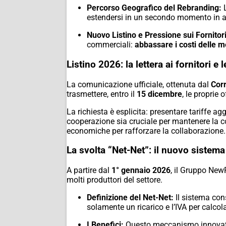
Percorso Geografico del Rebranding:
L
estendersi in un secondo momento in 
Nuovo Listino e Pressione sui Fornitori
commerciali:
abbassare i costi delle m
Listino 2026: la lettera ai fornitori e 
La comunicazione ufficiale,
ottenuta dal
Corr
trasmettere,
entro il
15 dicembre
,
le proprie o
La richiesta è esplicita:
presentare tariffe ag
cooperazione sia cruciale per mantenere la co
economiche per rafforzare la collaborazione.
La svolta “Net-Net”: il nuovo sistema
A partire dal
1° gennaio 2026
,
il Gruppo NewPr
molti produttori del settore.
Definizione del Net-Net:
Il sistema cons
solamente un ricarico e l’IVA per calcola
I Benefici:
Questo meccanismo innovativo