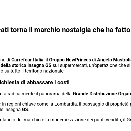
i torna il marchio nostalgia che ha fatto l
one di
Carrefour Italia
,
il
Gruppo NewPrinces
di
Angelo Mastroli
 della storica insegna GS
sui supermercati,
un’operazione che si 
 su tutto il territorio nazionale.
ichiesta di abbassare i costi
erà radicalmente il panorama della
Grande Distribuzione Organ
:
In regioni chiave come la Lombardia,
il passaggio di proprietà 
ale insegna
GS
.
 rilancio del marchio e la modernizzazione dei punti vendita,
il G