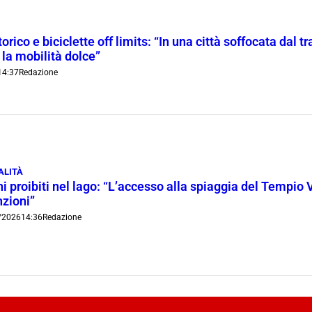
orico e biciclette off limits: “In una città soffocata dal t
 la mobilità dolce”
14:37
Redazione
ALITÀ
i proibiti nel lago: “L’accesso alla spiaggia del Tempio 
nzioni”
/2026
14:36
Redazione