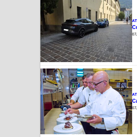
AT
Co
07
AT
Ca
07