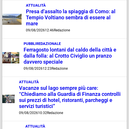
ATTUALITÀ
Presa d’assalto la spiaggia di Como: al
Tempio Voltiano sembra di essere al
mare
09/08/2026
12:46
Redazione
PUBBLIREDAZIONALE
Ferragosto lontani dal caldo della città e
dalla folla: al Crotto Civiglio un pranzo
davvero speciale
09/08/2026
12:23
Redazione
ATTUALITÀ
Vacanze sul lago sempre più care:
“Chiediamo alla Guardia di Finanza controlli
sui prezzi di hotel, ristoranti, parcheggi e
servizi turistici”
09/08/2026
10:32
Redazione
ATTUALITÀ