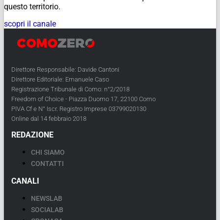
questo territorio.
scopri il canale
Direttore Responsabile: Davide Cantoni
Direttore Editoriale: Emanuele Caso
Registrazione Tribunale di Como: n°2/2018
Freedom of Choice - Piazza Duomo 17, 22100 Como
PIVA Cf e N° Iscr. Registro Imprese 03799020130
Online dal 14 febbraio 2018
REDAZIONE
CHI SIAMO
CONTATTI
CANALI
NEWSLAB
SOCIALAB