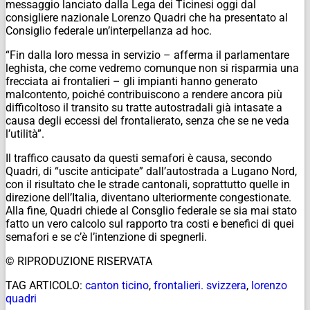
messaggio lanciato dalla Lega dei Ticinesi oggi dal
consigliere nazionale Lorenzo Quadri che ha presentato al
Consiglio federale un’interpellanza ad hoc.
“Fin dalla loro messa in servizio – afferma il parlamentare
leghista, che come vedremo comunque non si risparmia una
frecciata ai frontalieri – gli impianti hanno generato
malcontento, poiché contribuiscono a rendere ancora più
difficoltoso il transito su tratte autostradali già intasate a
causa degli eccessi del frontalierato, senza che se ne veda
l’utilità”.
Il traffico causato da questi semafori è causa, secondo
Quadri, di “uscite anticipate” dall’autostrada a Lugano Nord,
con il risultato che le strade cantonali, soprattutto quelle in
direzione dell’Italia, diventano ulteriormente congestionate.
Alla fine, Quadri chiede al Consglio federale se sia mai stato
fatto un vero calcolo sul rapporto tra costi e benefici di quei
semafori e se c’è l’intenzione di spegnerli.
© RIPRODUZIONE RISERVATA
TAG ARTICOLO:
canton ticino
,
frontalieri. svizzera
,
lorenzo
quadri