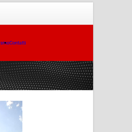
ismo
Contatti