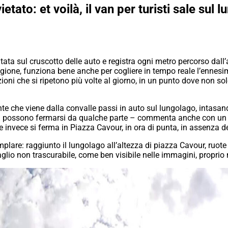
etato: et voilà, il van per turisti sale su
a sul cruscotto delle auto e registra ogni metro percorso dall’a
gione, funziona bene anche per cogliere in tempo reale l’ennesima
zioni che si ripetono più volte al giorno, in un punto dove non 
te che viene dalla convalle passi in auto sul lungolago, intasa
 possono fermarsi da qualche parte – commenta anche con un piz
 invece si ferma in Piazza Cavour, in ora di punta, in assenza 
emplare: raggiunto il lungolago all’altezza di piazza Cavour, ruo
ttaglio non trascurabile, come ben visibile nelle immagini, pr