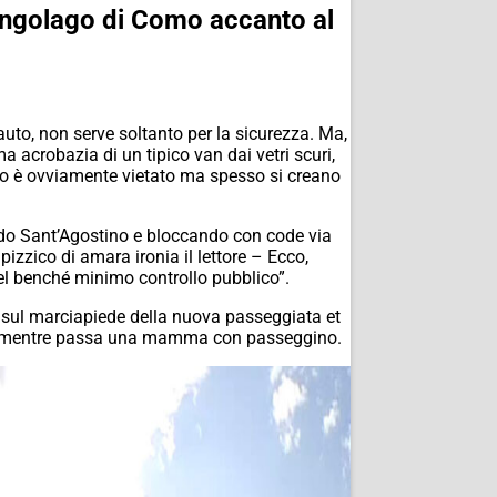
l lungolago di Como accanto al
uto, non serve soltanto per la sicurezza. Ma,
 acrobazia di un tipico van dai vetri scuri,
solo è ovviamente vietato ma spesso si creano
ndo Sant’Agostino e bloccando con code via
zico di amara ironia il lettore – Ecco,
del benché minimo controllo pubblico”.
te sul marciapiede della nuova passeggiata et
oprio mentre passa una mamma con passeggino.