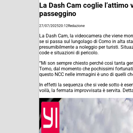
La Dash Cam coglie l’attimo vi
passeggino
27/07/2025
20:12
Redazione
La Dash Cam, la videocamera che viene montat
se si passa sul lungolago di Como in alta sta
presumibilmente a noleggio per turisti. Situa
code e situazioni di pericolo.
“Mi son sempre chiesto perché così tanta gen
Torno, dal momento che pochissimi fortunati
questo NCC nelle immagini è uno di quelli che
In effetti la sequenza che si vede sotto è es
voilà, la fermata improvvisata è servita. De