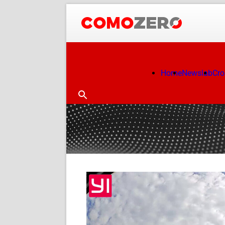
Home
Newslab
Cr