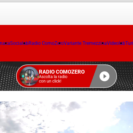
onaca
Socialab
Radio ComoZero
Variante Tremezzina
Videolab
Tur
RADIO COMOZERO
Ascolta la radio
con un click!