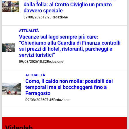
dalla folla: al Crotto Civiglio un pranzo
davvero speciale
09/08/2026
12:23
Redazione
ATTUALITÀ
Vacanze sul lago sempre più care:
“Chiediamo alla Guardia di Finanza controlli
sui prezzi di hotel, ristoranti, parcheggi e
servizi turistici”
09/08/2026
10:32
Redazione
ATTUALITÀ
Como, il caldo non molla: possibili dei
temporali ma si boccheggerà fino a
Ferragosto
09/08/2026
07:45
Redazione
Videolab