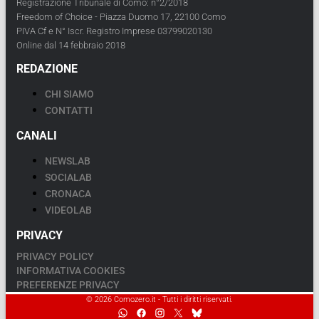
Registrazione Tribunale di Como: n°2/2018
Freedom of Choice - Piazza Duomo 17, 22100 Como
PIVA Cf e N° Iscr. Registro Imprese 03799020130
Online dal 14 febbraio 2018
REDAZIONE
CHI SIAMO
CONTATTI
CANALI
NEWSLAB
SOCIALAB
CRONACA
VIDEOLAB
PRIVACY
PRIVACY POLICY
INFORMATIVA COOKIES
PREFERENZE PRIVACY
© 2026 Comozero.it - Tutti i diritti riservati.