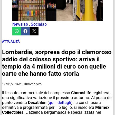
Newslab
,
Socialab
ATTUALITÀ
Lombardia, sorpresa dopo il clamoroso
addio del colosso sportivo: arriva il
tempio da 4 milioni di euro con quelle
carte che hanno fatto storia
17/06/2026
20:10
ComoZero
Il tessuto commerciale del complesso
ChorusLife
registrerà
una significativa variazione il prossimo autunno. Al posto del
punto vendita
Decathlon
(
qui i dettagli
), la cui chiusura
definitiva è programmata per il 5 luglio, si insedierà
Mirmex
Collectibles
. L’azienda bergamasca è specializzata nel