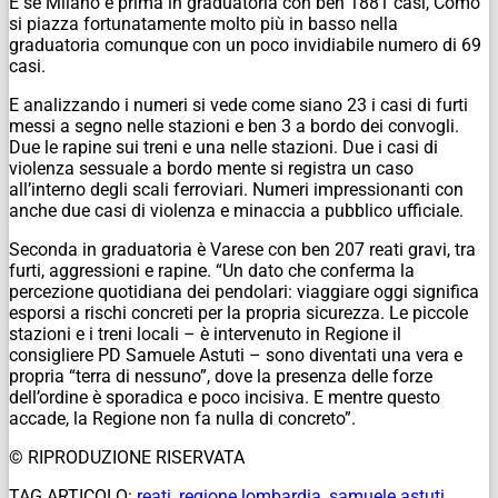
E se Milano è prima in graduatoria con ben 1881 casi, Como
si piazza fortunatamente molto più in basso nella
graduatoria comunque con un poco invidiabile numero di 69
casi.
E analizzando i numeri si vede come siano 23 i casi di furti
messi a segno nelle stazioni e ben 3 a bordo dei convogli.
Due le rapine sui treni e una nelle stazioni. Due i casi di
violenza sessuale a bordo mente si registra un caso
all’interno degli scali ferroviari. Numeri impressionanti con
anche due casi di violenza e minaccia a pubblico ufficiale.
Seconda in graduatoria è Varese con ben 207 reati gravi, tra
furti, aggressioni e rapine. “Un dato che conferma la
percezione quotidiana dei pendolari: viaggiare oggi significa
esporsi a rischi concreti per la propria sicurezza. Le piccole
stazioni e i treni locali – è intervenuto in Regione il
consigliere PD Samuele Astuti – sono diventati una vera e
propria “terra di nessuno”, dove la presenza delle forze
dell’ordine è sporadica e poco incisiva. E mentre questo
accade, la Regione non fa nulla di concreto”.
© RIPRODUZIONE RISERVATA
TAG ARTICOLO:
reati
,
regione lombardia
,
samuele astuti
,