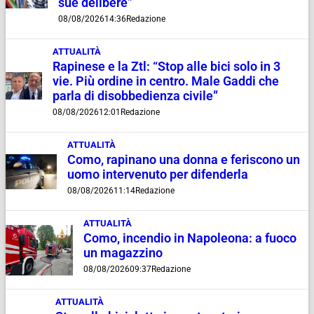
sue delibere”
08/08/2026
14:36
Redazione
ATTUALITÀ
Rapinese e la Ztl: “Stop alle bici solo in 3
vie. Più ordine in centro. Male Gaddi che
parla di disobbedienza civile”
08/08/2026
12:01
Redazione
ATTUALITÀ
Como, rapinano una donna e feriscono un
uomo intervenuto per difenderla
08/08/2026
11:14
Redazione
ATTUALITÀ
Como, incendio in Napoleona: a fuoco
un magazzino
08/08/2026
09:37
Redazione
ATTUALITÀ