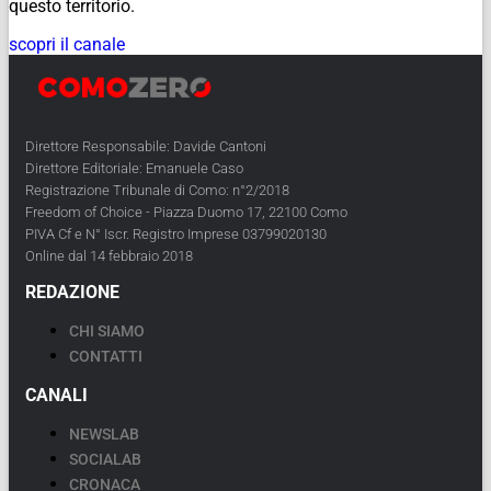
questo territorio.
scopri il canale
Direttore Responsabile: Davide Cantoni
Direttore Editoriale: Emanuele Caso
Registrazione Tribunale di Como: n°2/2018
Freedom of Choice - Piazza Duomo 17, 22100 Como
PIVA Cf e N° Iscr. Registro Imprese 03799020130
Online dal 14 febbraio 2018
REDAZIONE
CHI SIAMO
CONTATTI
CANALI
NEWSLAB
SOCIALAB
CRONACA