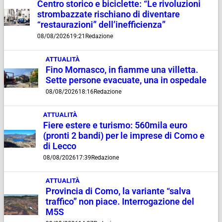
Centro storico e biciclette: “Le rivoluzioni
strombazzate rischiano di diventare
“restaurazioni” dell’inefficienza”
08/08/2026
19:21
Redazione
ATTUALITÀ
Fino Mornasco, in fiamme una villetta.
Sette persone evacuate, una in ospedale
08/08/2026
18:16
Redazione
ATTUALITÀ
Fiere estere e turismo: 560mila euro
(pronti 2 bandi) per le imprese di Como e
di Lecco
08/08/2026
17:39
Redazione
ATTUALITÀ
Provincia di Como, la variante “salva
traffico” non piace. Interrogazione del
M5S