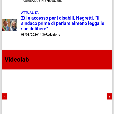
08/08/2026
14:37
Redazione
ATTUALITÀ
Ztl e accesso per i disabili, Negretti. “Il
sindaco prima di parlare almeno legga le
sue delibere”
08/08/2026
14:36
Redazione
Videolab
‹
›