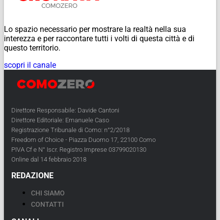
Lo spazio necessario per mostrare la realtà nella sua
interezza e per raccontare tutti i volti di questa città e di
questo territorio.
scopri il canale
Direttore Responsabile: Davide Cantoni
Direttore Editoriale: Emanuele Caso
Registrazione Tribunale di Como: n°2/2018
Freedom of Choice - Piazza Duomo 17, 22100 Como
PIVA Cf e N° Iscr. Registro Imprese 03799020130
Online dal 14 febbraio 2018
REDAZIONE
CHI SIAMO
CONTATTI