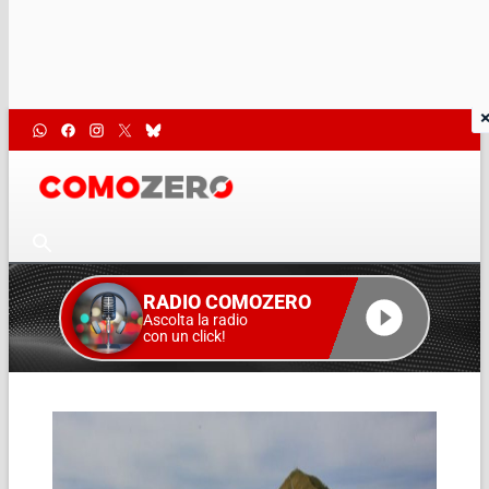
RADIO COMOZERO
Ascolta la radio
con un click!