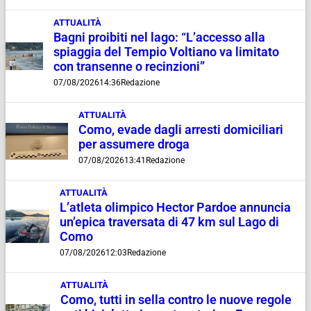
ATTUALITÀ
Bagni proibiti nel lago: “L’accesso alla
spiaggia del Tempio Voltiano va limitato
con transenne o recinzioni”
07/08/2026
14:36
Redazione
ATTUALITÀ
Como, evade dagli arresti domiciliari
per assumere droga
07/08/2026
13:41
Redazione
ATTUALITÀ
L’atleta olimpico Hector Pardoe annuncia
un’epica traversata di 47 km sul Lago di
Como
07/08/2026
12:03
Redazione
ATTUALITÀ
Como, tutti in sella contro le nuove regole