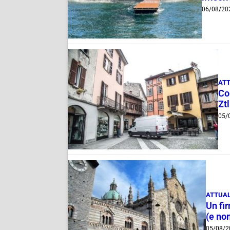
06/08/20
ATT
Com
Ztl
05/
ATTUAL
Un fi
(e non
05/08/2