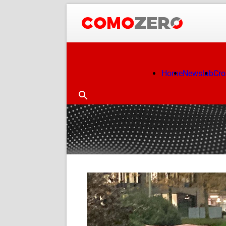
Home
Newslab
Cr