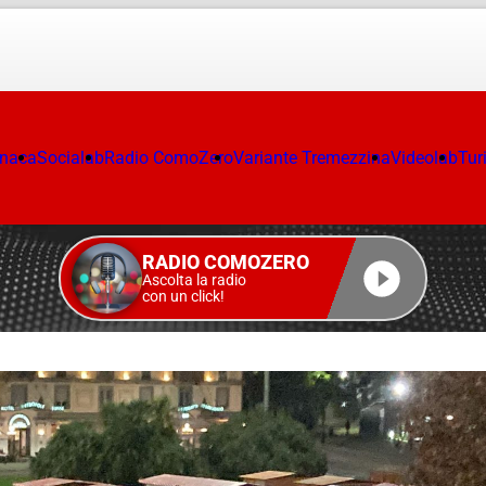
onaca
Socialab
Radio ComoZero
Variante Tremezzina
Videolab
Tur
RADIO COMOZERO
Ascolta la radio
con un click!