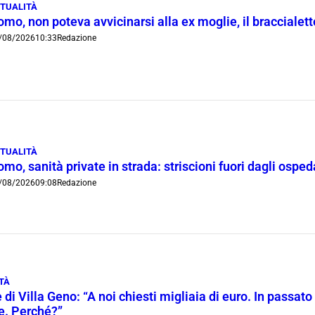
TUALITÀ
mo, non poteva avvicinarsi alla ex moglie, il braccialetto
/08/2026
10:33
Redazione
TUALITÀ
mo, sanità private in strada: striscioni fuori dagli ospe
/08/2026
09:08
Redazione
TÀ
 di Villa Geno: “A noi chiesti migliaia di euro. In passato 
ie. Perché?”