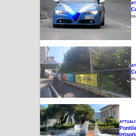
AT
Co
06
AT
Co
06
ATTUALI
Pontile
irrisor