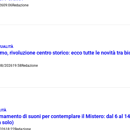
26
09:06
Redazione
UALITÀ
o, rivoluzione centro storico: ecco tutte le novità tra bi
08/2026
19:58
Redazione
ITÀ
rmamento di suoni per contemplare il Mistero: dal 6 al 1
 solo)
026
18:22
Redazione