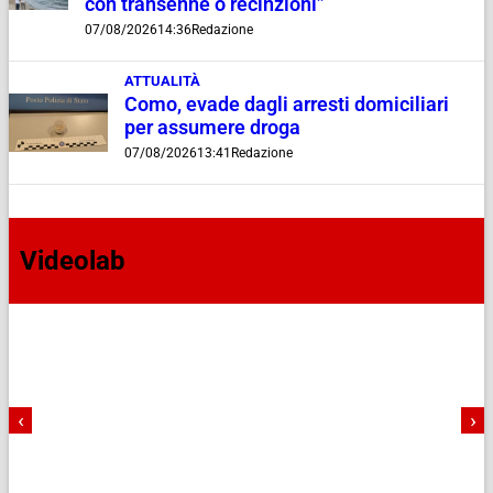
con transenne o recinzioni”
07/08/2026
14:36
Redazione
ATTUALITÀ
Como, evade dagli arresti domiciliari
per assumere droga
07/08/2026
13:41
Redazione
Videolab
‹
›