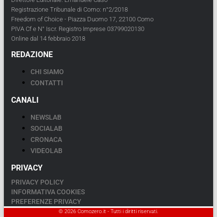
Registrazione Tribunale di Como: n°2/2018
Freedom of Choice - Piazza Duomo 17, 22100 Como
PIVA Cf e N° Iscr. Registro Imprese 03799020130
Online dal 14 febbraio 2018
REDAZIONE
CHI SIAMO
CONTATTI
CANALI
NEWSLAB
SOCIALAB
CRONACA
VIDEOLAB
PRIVACY
PRIVACY POLICY
INFORMATIVA COOKIES
PREFERENZE PRIVACY
© 2026 Comozero.it - Tutti i diritti riservati.