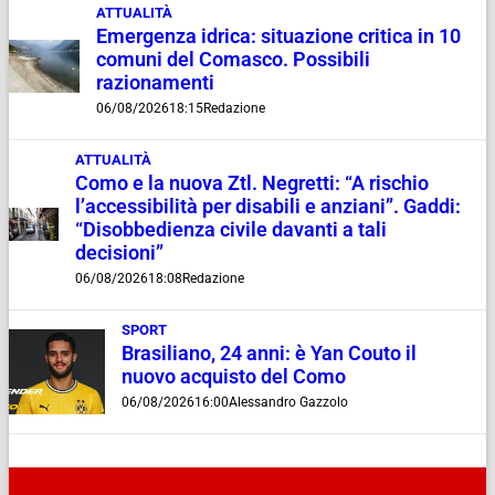
ATTUALITÀ
Emergenza idrica: situazione critica in 10
comuni del Comasco. Possibili
razionamenti
06/08/2026
18:15
Redazione
ATTUALITÀ
Como e la nuova Ztl. Negretti: “A rischio
l’accessibilità per disabili e anziani”. Gaddi:
“Disobbedienza civile davanti a tali
decisioni”
06/08/2026
18:08
Redazione
SPORT
Brasiliano, 24 anni: è Yan Couto il
nuovo acquisto del Como
06/08/2026
16:00
Alessandro Gazzolo