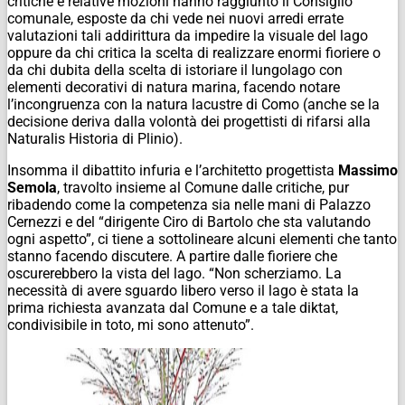
critiche e relative mozioni hanno raggiunto il Consiglio
comunale, esposte da chi vede nei nuovi arredi errate
valutazioni tali addirittura da impedire la visuale del lago
oppure da chi critica la scelta di realizzare enormi fioriere o
da chi dubita della scelta di istoriare il lungolago con
elementi decorativi di natura marina, facendo notare
l’incongruenza con la natura lacustre di Como (anche se la
decisione deriva dalla volontà dei progettisti di rifarsi alla
Naturalis Historia di Plinio).
Insomma il dibattito infuria e l’architetto progettista
Massimo
Semola
, travolto insieme al Comune dalle critiche, pur
ribadendo come la competenza sia nelle mani di Palazzo
Cernezzi e del “dirigente Ciro di Bartolo che sta valutando
ogni aspetto”, ci tiene a sottolineare alcuni elementi che tanto
stanno facendo discutere. A partire dalle fioriere che
oscurerebbero la vista del lago. “Non scherziamo. La
necessità di avere sguardo libero verso il lago è stata la
prima richiesta avanzata dal Comune e a tale diktat,
condivisibile in toto, mi sono attenuto”.