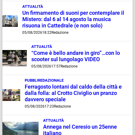
ATTUALITÀ
Un firmamento di suoni per contemplare il
Mistero: dal 6 al 14 agosto la musica
risuona in Cattedrale (e non solo)
05/08/2026
18:22
Redazione
ATTUALITÀ
“Come è bello andare in giro”…con lo
scooter sul lungolago VIDEO
05/08/2026
17:57
Redazione
PUBBLIREDAZIONALE
Ferragosto lontani dal caldo della città e
dalla folla: al Crotto Civiglio un pranzo
davvero speciale
05/08/2026
17:23
Redazione
ATTUALITÀ
Annega nel Ceresio un 25enne
italiano