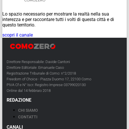
Lo spazio necessario per mostrare la realtà nella sua
interezza e per raccontare tutti i volti di questa città e di
questo territorio.
scopri il canale
Direttore Responsabile: Davide Cantoni
Direttore Editoriale: Emanuele Caso
Registrazione Tribunale di Como: n°2/2018
Freedom of Choice - Piazza Duomo 17, 22100 Como
PIVA Cf e N° Iscr. Registro Imprese 03799020130
Online dal 14 febbraio 2018
REDAZIONE
CHI SIAMO
CONTATTI
CANALI