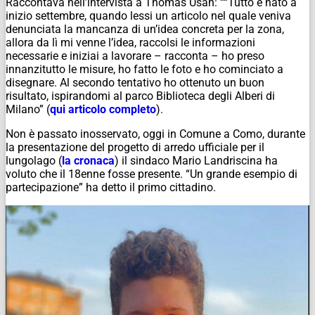
Raccontava nell’intervista a Thomas Usan: ““Tutto è nato a
inizio settembre, quando lessi un articolo nel quale veniva
denunciata la mancanza di un’idea concreta per la zona,
allora da lì mi venne l’idea, raccolsi le informazioni
necessarie e iniziai a lavorare – racconta – ho preso
innanzitutto le misure, ho fatto le foto e ho cominciato a
disegnare. Al secondo tentativo ho ottenuto un buon
risultato, ispirandomi al parco Biblioteca degli Alberi di
Milano” (
qui articolo completo
).
Non è passato inosservato, oggi in Comune a Como, durante
la presentazione del progetto di arredo ufficiale per il
lungolago (
la cronaca
) il sindaco Mario Landriscina ha
voluto che il 18enne fosse presente. “Un grande esempio di
partecipazione” ha detto il primo cittadino.