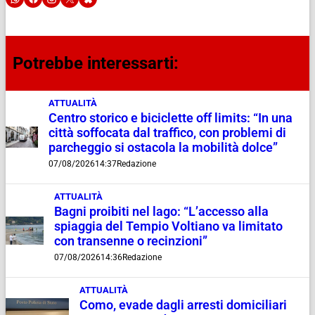
Potrebbe interessarti:
ATTUALITÀ
Centro storico e biciclette off limits: “In una
città soffocata dal traffico, con problemi di
parcheggio si ostacola la mobilità dolce”
07/08/2026
14:37
Redazione
ATTUALITÀ
Bagni proibiti nel lago: “L’accesso alla
spiaggia del Tempio Voltiano va limitato
con transenne o recinzioni”
07/08/2026
14:36
Redazione
ATTUALITÀ
Como, evade dagli arresti domiciliari