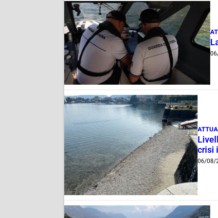
AT
La
06
ATTUA
Livel
crisi 
06/08/