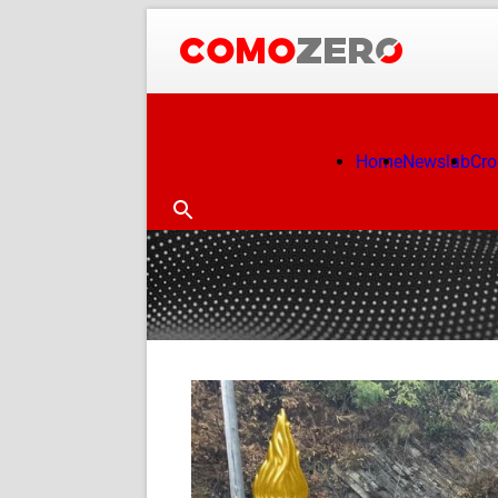
Home
Newslab
Cr