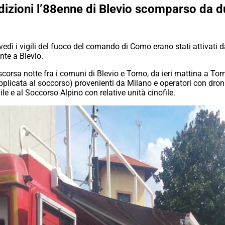
dizioni l’88enne di Blevio scomparso da d
dì i vigili del fuoco del comando di Como erano stati attivati d
nte a Blevio.
orsa notte fra i comuni di Blevio e Torno, da ieri mattina a Torn
plicata al soccorso) provenienti da Milano e operatori con dron
le e al Soccorso Alpino con relative unità cinofile.