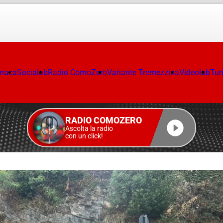
onaca
Socialab
Radio ComoZero
Variante Tremezzina
Videolab
Tur
RADIO COMOZERO
Ascolta la radio
con un click!