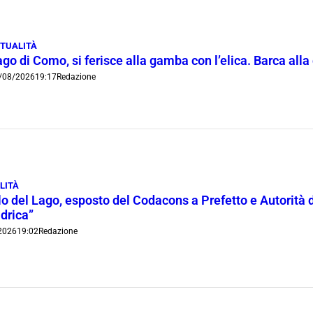
TUALITÀ
go di Como, si ferisce alla gamba con l’elica. Barca all
/08/2026
19:17
Redazione
LITÀ
lo del Lago, esposto del Codacons a Prefetto e Autorità d
idrica”
2026
19:02
Redazione