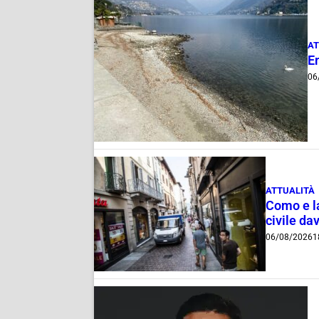
AT
E
06
ATTUALITÀ
Como e la
civile dav
06/08/2026
1