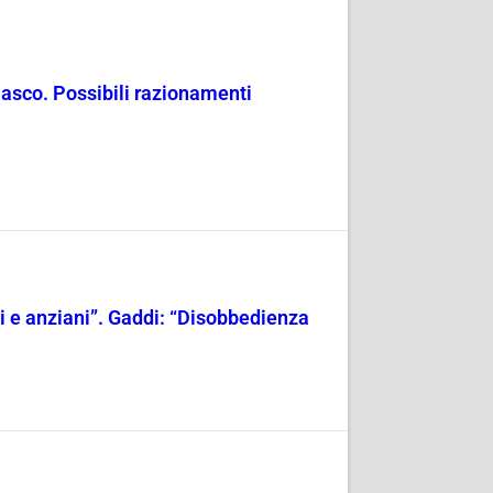
masco. Possibili razionamenti
ili e anziani”. Gaddi: “Disobbedienza