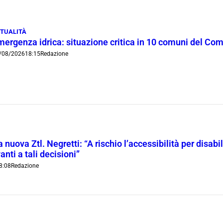
TUALITÀ
mergenza idrica: situazione critica in 10 comuni del Co
/08/2026
18:15
Redazione
 nuova Ztl. Negretti: “A rischio l’accessibilità per disab
anti a tali decisioni”
8:08
Redazione