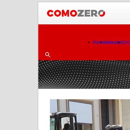
Home
Newslab
Cr