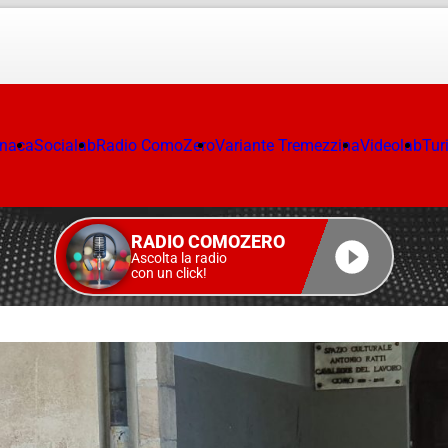
onaca
Socialab
Radio ComoZero
Variante Tremezzina
Videolab
Tur
RADIO COMOZERO
Ascolta la radio
con un click!