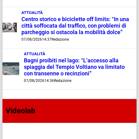
ATTUALITÀ
Centro storico e biciclette off limits: “In una
città soffocata dal traffico, con problemi di
parcheggio si ostacola la mobilità dolce”
07/08/2026
14:37
Redazione
ATTUALITÀ
Bagni proibiti nel lago: “L’accesso alla
spiaggia del Tempio Voltiano va limitato
con transenne o recinzioni”
07/08/2026
14:36
Redazione
Videolab