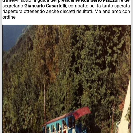
d’Intelvi, sotto la guida del presidente
Adalberto Piazzoli
e del
segretario
Giancarlo Casartelli
, combatte per la tanto sperata
riapertura ottenendo anche discreti risultati. Ma andiamo con
ordine.