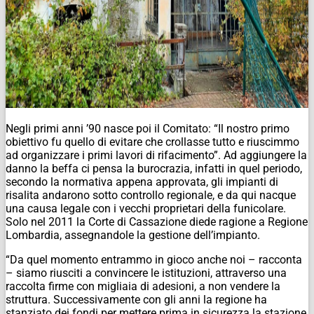
Negli primi anni ’90 nasce poi il Comitato: “Il nostro primo
obiettivo fu quello di evitare che crollasse tutto e riuscimmo
ad organizzare i primi lavori di rifacimento”. Ad aggiungere la
danno la beffa ci pensa la burocrazia, infatti in quel periodo,
secondo la normativa appena approvata, gli impianti di
risalita andarono sotto controllo regionale, e da qui nacque
una causa legale con i vecchi proprietari della funicolare.
Solo nel 2011 la Corte di Cassazione diede ragione a Regione
Lombardia, assegnandole la gestione dell’impianto.
“Da quel momento entrammo in gioco anche noi – racconta
– siamo riusciti a convincere le istituzioni, attraverso una
raccolta firme con migliaia di adesioni, a non vendere la
struttura. Successivamente con gli anni la regione ha
stanziato dei fondi per mettere prima in sicurezza la stazione