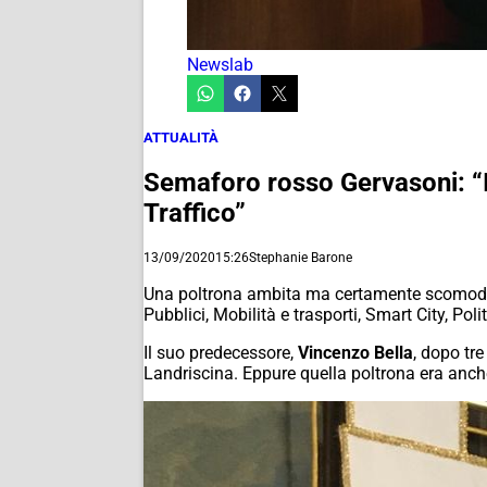
Newslab
ATTUALITÀ
Semaforo rosso Gervasoni: “I p
Traffico”
13/09/2020
15:26
Stephanie Barone
Una poltrona ambita ma certamente scomoda, 
Pubblici, Mobilità e trasporti, Smart City, Po
Il suo predecessore,
Vincenzo Bella
, dopo tre
Landriscina. Eppure quella poltrona era anche