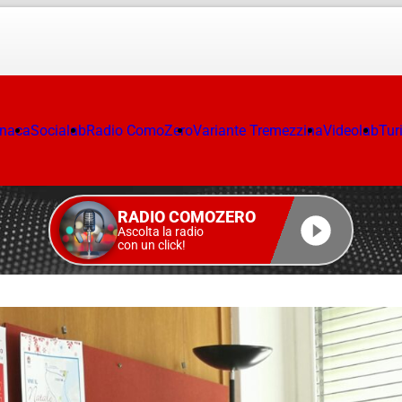
onaca
Socialab
Radio ComoZero
Variante Tremezzina
Videolab
Tur
RADIO COMOZERO
Ascolta la radio
con un click!