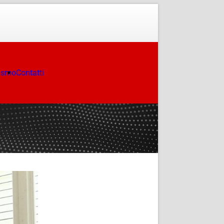
ismo
Contatti