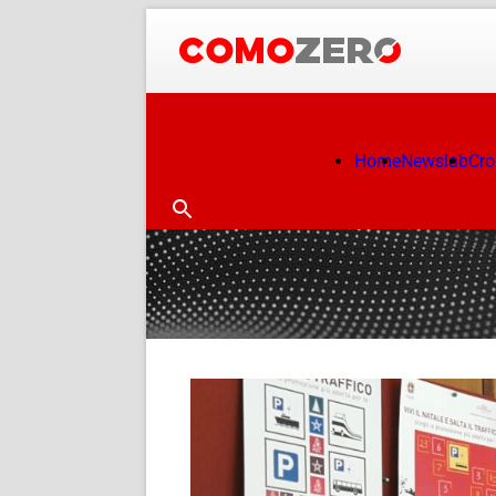
Home
Newslab
Cr