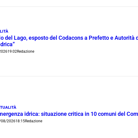
LITÀ
lo del Lago, esposto del Codacons a Prefetto e Autorità d
idrica”
2026
19:02
Redazione
TUALITÀ
mergenza idrica: situazione critica in 10 comuni del Co
/08/2026
18:15
Redazione