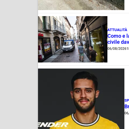
ATTUALITÀ
Como e la
civile dav
06/08/2026
1
S
B
06