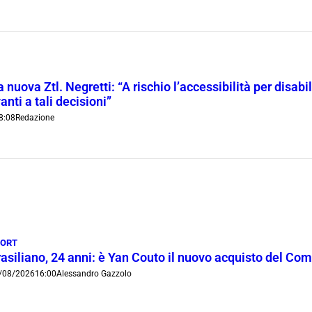
 nuova Ztl. Negretti: “A rischio l’accessibilità per disab
anti a tali decisioni”
8:08
Redazione
PORT
rasiliano, 24 anni: è Yan Couto il nuovo acquisto del Co
/08/2026
16:00
Alessandro Gazzolo