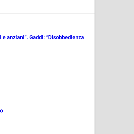
ili e anziani”. Gaddi: “Disobbedienza
mo