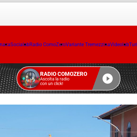
onaca
Socialab
Radio ComoZero
Variante Tremezzina
Videolab
Tur
RADIO COMOZERO
Ascolta la radio
con un click!