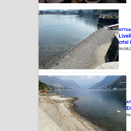
ATTUA
Livel
crisi 
06/08/
AT
E
06