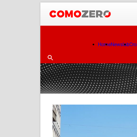
Home
Newslab
Cr