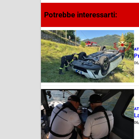
Potrebbe interessarti:
AT
Pr
06
AT
La
06