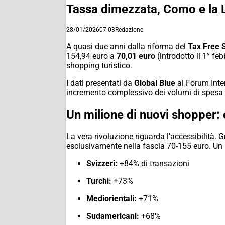
Tassa dimezzata, Como e la Lo
28/01/2026
07:03
Redazione
A quasi due anni dalla riforma del
Tax Free 
154,94 euro a
70,01 euro
(introdotto il 1° fe
shopping turistico.
I dati presentati da
Global Blue
al Forum Inter
incremento complessivo dei volumi di spesa
Un milione di nuovi shopper: c
La vera rivoluzione riguarda l’accessibilità. Gr
esclusivamente nella fascia 70-155 euro. Un 
Svizzeri:
+84% di transazioni
Turchi:
+73%
Mediorientali:
+71%
Sudamericani:
+68%