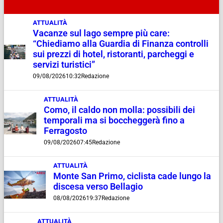
ATTUALITÀ
Vacanze sul lago sempre più care:
“Chiediamo alla Guardia di Finanza controlli
sui prezzi di hotel, ristoranti, parcheggi e
servizi turistici”
09/08/2026
10:32
Redazione
ATTUALITÀ
Como, il caldo non molla: possibili dei
temporali ma si boccheggerà fino a
Ferragosto
09/08/2026
07:45
Redazione
ATTUALITÀ
Monte San Primo, ciclista cade lungo la
discesa verso Bellagio
08/08/2026
19:37
Redazione
ATTUALITÀ