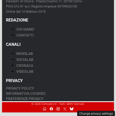
Freedom of Choice - Piazza Duomo 17, 22100 Como
PIVA Cf e N° Iscr. Registro Imprese 03799020130
Online dal 14 febbraio 2018
REDAZIONE
CHI SIAMO
CONTATTI
CANALI
NEWSLAB
SOCIALAB
CRONACA
VIDEOLAB
PRIVACY
PRIVACY POLICY
INFORMATIVA COOKIES
PREFERENZE PRIVACY
© 2026 Comozero.it - Tutti i diritti riservati.
Change privacy settings