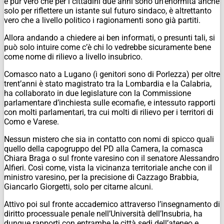
è pur vero che per i cittadini due anni sono un’enormità anche
solo per riflettere un istante sul futuro sindaco, è altrettanto
vero che a livello politico i ragionamenti sono già partiti.
Allora andando a chiedere ai ben informati, o presunti tali, si
può solo intuire come c’è chi lo vedrebbe sicuramente bene
come nome di rilievo a livello insubrico.
Comasco nato a Lugano (i genitori sono di Porlezza) per oltre
trent’anni è stato magistrato tra la Lombardia e la Calabria,
ha collaborato in due legislature con la Commissione
parlamentare d’inchiesta sulle ecomafie, e intessuto rapporti
con molti parlamentari, tra cui molti di rilievo per i territori di
Como e Varese.
Nessun mistero che sia in contatto con nomi di spicco quali
quello della capogruppo del PD alla Camera, la comasca
Chiara Braga o sul fronte varesino con il senatore Alessandro
Alfieri. Così come, vista la vicinanza territoriale anche con il
ministro varesino, per la precisione di Cazzago Brabbia,
Giancarlo Giorgetti, solo per citarne alcuni.
Attivo poi sul fronte accademico attraverso l’insegnamento di
diritto processuale penale nell’Università dell’Insubria, ha
dunque rapporti con entrambe le città sedi dell’ateneo e