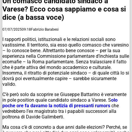
Un comasco candidato sindaco a
Varese? Ecco cosa sappiamo e cosa si
dice (a bassa voce)
07/07/2025
09:18
Fabrizio Barabesi
I rapporti politici, istituzionali e le relazioni sociali sono
vastissime. Il territorio, sia esso quello comasco che varesino
– lo conosce bene. Altrettanto bene conosce – per la sua
esperienza nella Commissione parlamentare d’inchiesta sulle
ecomafie – la Roma parlamentare. Senza tralasciare il fatto
che è parte attiva del mondo accademico e culturale.
Insomma, il ritratto di potenziale sindaco – di quale città lo si
dovrà poi eventualmente capire – sarebbe sicuramente
valido.
C’è però solo da scoprire se Giuseppe Battarino è veramente
in pole position quale candidato sindaco a Varese. S
olo
poche ore fa davamo la notizia di pressanti rumors
che
vedrebbero l’ex magistrato tra i papabili successori alla
poltrona di Davide Galimberti.
Ma cosa c’è di concreto a due anni dalle elezioni? Perché, se