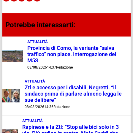
Potrebbe interessarti:
ATTUALITÀ
Provincia di Como, la variante “salva
traffico” non piace. Interrogazione del
M5S
08/08/2026
14:37
Redazione
ATTUALITÀ
Ztl e accesso per i disabili, Negretti. “Il
sindaco prima di parlare almeno legga le
sue delibere”
08/08/2026
14:36
Redazione
ATTUALITÀ
Rapinese e la Ztl: “Stop alle bici solo in 3