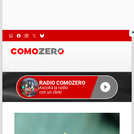
RADIO COMOZERO
Ascolta la radio
con un click!