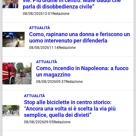
vie. Più ordine in centro. Male Gaddi che
parla di disobbedienza civile”
08/08/2026
12:01
Redazione
ATTUALITÀ
Como, rapinano una donna e feriscono un
uomo intervenuto per difenderla
08/08/2026
11:14
Redazione
ATTUALITÀ
Como, incendio in Napoleona: a fuoco
un magazzino
08/08/2026
09:37
Redazione
ATTUALITÀ
Stop alle biciclette in centro storico:
“Ancora una volta si è scelta la via più
semplice, quella dei divieti”
08/08/2026
09:05
Redazione