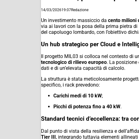
14/03/2026
19:07
Redazione
Un investimento massiccio da
cento milioni 
via ai lavori con la posa della prima pietra di
del capoluogo lombardo, con l’obiettivo dichia
Un hub strategico per Cloud e Intellig
Il progetto MIL03 si colloca nel contesto di
tecnologico di rilievo europeo
. La posizione 
dati e di un’elevata capacità di calcolo.
La struttura è stata meticolosamente progett
specifico, i rack prevedono:
Carichi medi di 10 kW
;
Picchi di potenza fino a 40 kW
.
Standard tecnici d’eccellenza: tra co
Dal punto di vista della resilienza e dell’affid
Tier III
, integrando tuttavia elementi allineati 