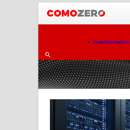
Home
Newslab
Cr