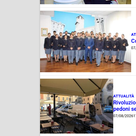
AT
C
07
ATTUALITÀ
Rivoluzio
pedoni se
07/08/2026
1