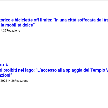
orico e biciclette off limits: “In una città soffocata dal t
 la mobilità dolce”
14:37
Redazione
ALITÀ
i proibiti nel lago: “L’accesso alla spiaggia del Tempio 
nzioni”
/2026
14:36
Redazione