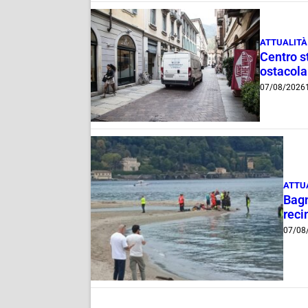
ATTUALITÀ
Centro st
ostacola
07/08/2026
ATTU
Bagn
reci
07/08