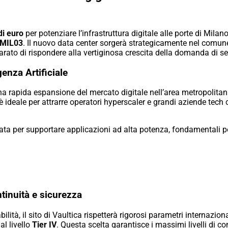
di euro
per potenziare l’infrastruttura digitale alle porte di Milan
MIL03
. Il nuovo data center sorgerà strategicamente nel comun
rato di rispondere alla vertiginosa crescita della domanda di servi
enza Artificiale
 una rapida espansione del mercato digitale nell’area metropolit
è ideale per attrarre operatori
hyperscaler
e grandi aziende tech 
ata per supportare applicazioni ad alta potenza, fondamentali pe
ntinuità e sicurezza
abilità, il sito di Vaultica rispetterà rigorosi parametri internazio
al livello
Tier IV
. Questa scelta garantisce i massimi livelli di 