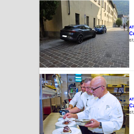
AT
Co
07
AT
Ca
07