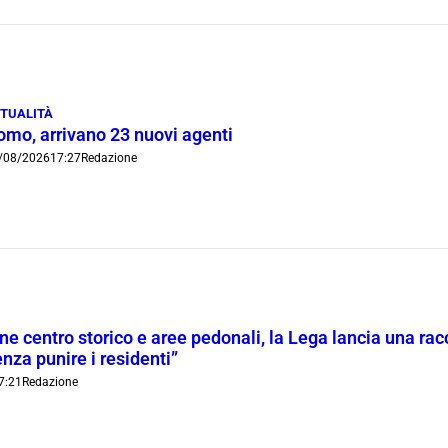
TUALITÀ
omo, arrivano 23 nuovi agenti
/08/2026
17:27
Redazione
ne centro storico e aree pedonali, la Lega lancia una racc
nza punire i residenti”
7:21
Redazione