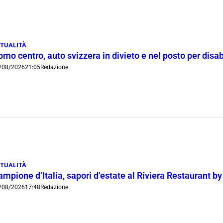
TUALITÀ
mo centro, auto svizzera in divieto e nel posto per disab
/08/2026
21:05
Redazione
TUALITÀ
mpione d’Italia, sapori d’estate al Riviera Restaurant b
/08/2026
17:48
Redazione