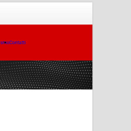
ismo
Contatti