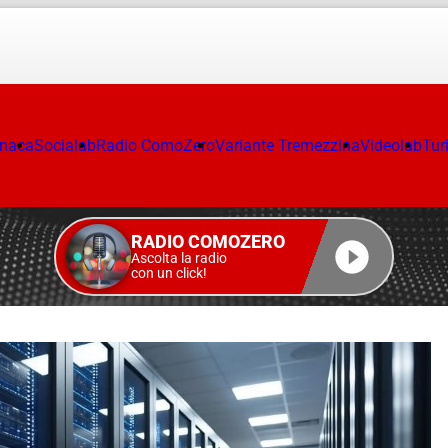
onaca
Socialab
Radio ComoZero
Variante Tremezzina
Videolab
Tur
RADIO COMOZERO
Ascolta la radio
con un click!