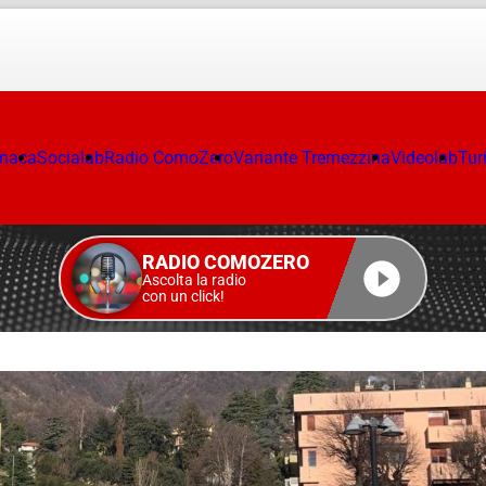
onaca
Socialab
Radio ComoZero
Variante Tremezzina
Videolab
Tur
RADIO COMOZERO
Ascolta la radio
con un click!