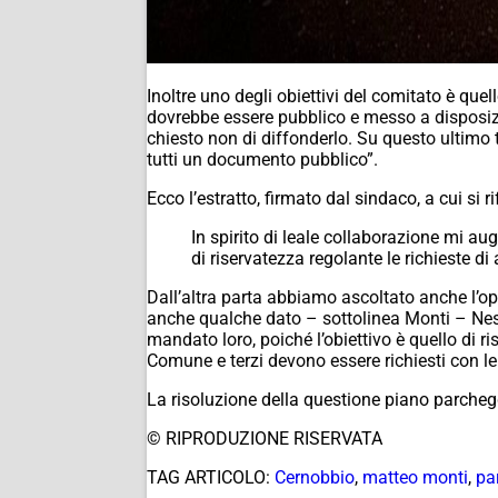
Inoltre uno degli obiettivi del comitato è que
dovrebbe essere pubblico e messo a disposizion
chiesto non di diffonderlo. Su questo ultim
tutti un documento pubblico”.
Ecco l’estratto, firmato dal sindaco, a cui si ri
In spirito di leale collaborazione mi aug
di riservatezza regolante le richieste d
Dall’altra parta abbiamo ascoltato anche l’o
anche qualche dato – sottolinea Monti – Ness
mandato loro, poiché l’obiettivo è quello di ri
Comune e terzi devono essere richiesti con l
La risoluzione della questione piano parcheg
© RIPRODUZIONE RISERVATA
TAG ARTICOLO:
Cernobbio
,
matteo monti
,
pa