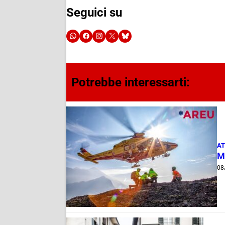
Seguici su
Potrebbe interessarti:
AT
M
08