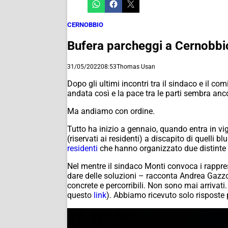
CERNOBBIO
Bufera parcheggi a Cernobbio
31/05/2022
08:53
Thomas Usan
Dopo gli ultimi incontri tra il sindaco e il c
andata così e la pace tra le parti sembra anc
Ma andiamo con ordine.
Tutto ha inizio a gennaio, quando entra in v
(riservati ai residenti) a discapito di quelli
residenti
che hanno organizzato due distinte r
Nel mentre il sindaco Monti convoca i rapprese
dare delle soluzioni – racconta Andrea Gazz
concrete e percorribili. Non sono mai arriva
questo
link
). Abbiamo ricevuto solo risposte p