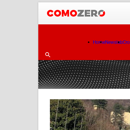
Home
Newslab
Cr