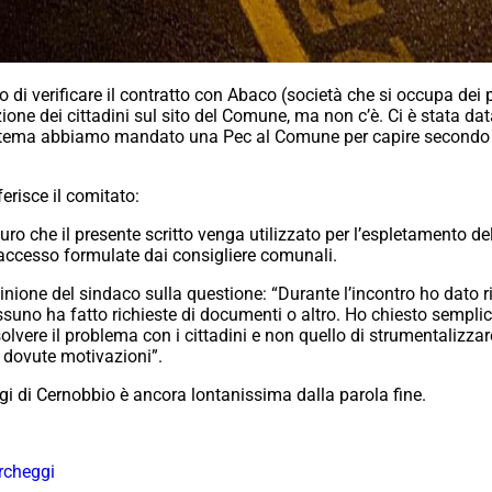
llo di verificare il contratto con Abaco (società che si occupa dei
e dei cittadini sul sito del Comune, ma non c’è. Ci è stata data 
o tema abbiamo mandato una Pec al Comune per capire secondo q
ferisce il comitato:
uro che il presente scritto venga utilizzato per l’espletamento de
i accesso formulate dai consigliere comunali.
pinione del sindaco sulla questione: “Durante l’incontro ho dato
uno ha fatto richieste di documenti o altro. Ho chiesto semplic
solvere il problema con i cittadini e non quello di strumentalizzar
e dovute motivazioni”.
gi di Cernobbio è ancora lontanissima dalla parola fine.
rcheggi