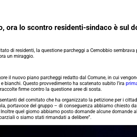
, ora lo scontro residenti-sindaco è sul
omitato di residenti, la questione parcheggi a Cernobbio sembrava p
ora un miraggio.
igore il nuovo piano parcheggi redatto dal Comune, in cui vengon
 blu e bianchi. Questo provvedimento ha scatenato subito l’ira
prim
accolte firme contro la questione aree di sosta.
ntanti del comitato che ha organizzato la petizione per i cittadin
ola, portavoce del gruppo –
di conseguenza abbiamo chiesto dati
ti. Inoltre quel giorno abbiamo posto domande alcune domande al
arziali o siamo stati rimandati a delibere”.