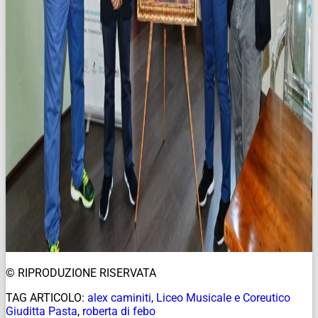
© RIPRODUZIONE RISERVATA
TAG ARTICOLO:
alex caminiti
,
Liceo Musicale e Coreutico
Giuditta Pasta
,
roberta di febo