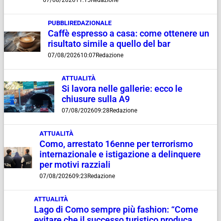
07/08/2026
11:15
Redazione
PUBBLIREDAZIONALE
Caffè espresso a casa: come ottenere un
risultato simile a quello del bar
07/08/2026
10:07
Redazione
ATTUALITÀ
Si lavora nelle gallerie: ecco le
chiusure sulla A9
07/08/2026
09:28
Redazione
ATTUALITÀ
Como, arrestato 16enne per terrorismo
internazionale e istigazione a delinquere
per motivi razziali
07/08/2026
09:23
Redazione
ATTUALITÀ
Lago di Como sempre più fashion: “Come
evitare che il successo turistico produca