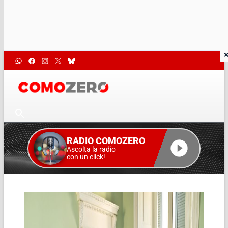
RADIO COMOZERO
Ascolta la radio
con un click!