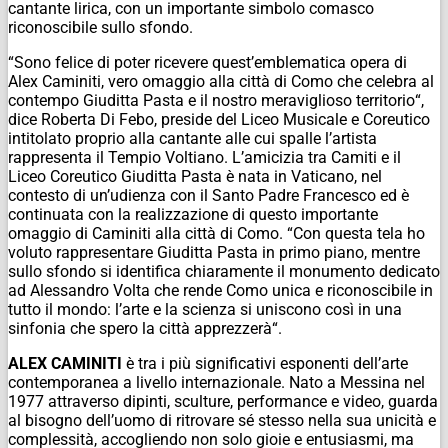
cantante lirica, con un importante simbolo comasco
riconoscibile sullo sfondo.
“
Sono felice di poter ricevere quest’emblematica opera di
Alex Caminiti, vero omaggio alla città di Como che celebra al
contempo Giuditta Pasta e il nostro meraviglioso territorio
“,
dice Roberta Di Febo, preside del Liceo Musicale e Coreutico
intitolato proprio alla cantante alle cui spalle l’artista
rappresenta il Tempio Voltiano. L’amicizia tra Camiti e il
Liceo Coreutico Giuditta Pasta è nata in Vaticano, nel
contesto di un’udienza con il Santo Padre Francesco ed è
continuata con la realizzazione di questo importante
omaggio di Caminiti alla città di Como. “C
on questa tela ho
voluto rappresentare Giuditta Pasta in primo piano, mentre
sullo sfondo si identifica chiaramente il monumento dedicato
ad Alessandro Volta che rende Como unica e riconoscibile in
tutto il mondo: l’arte e la scienza si uniscono così in una
sinfonia che spero la città apprezzerà
“.
ALEX CAMINITI
è tra i più significativi esponenti dell’arte
contemporanea a livello internazionale. Nato a Messina nel
1977 attraverso dipinti, sculture, performance e video, guarda
al bisogno dell’uomo di ritrovare sé stesso nella sua unicità e
complessità, accogliendo non solo gioie e entusiasmi, ma