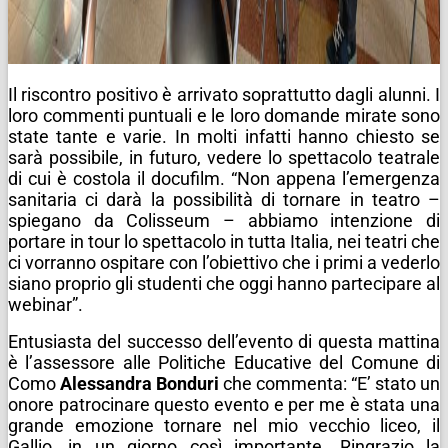
Il riscontro positivo è arrivato soprattutto dagli alunni. I
loro commenti puntuali e le loro domande mirate sono
state tante e varie. In molti infatti hanno chiesto se
sarà possibile, in futuro, vedere lo spettacolo teatrale
di cui è costola il docufilm. “Non appena l’emergenza
sanitaria ci darà la possibilità di tornare in teatro –
spiegano da Colisseum – abbiamo intenzione di
portare in tour lo spettacolo in tutta Italia, nei teatri che
ci vorranno ospitare con l’obiettivo che i primi a vederlo
siano proprio gli studenti che oggi hanno partecipare al
webinar”.
Entusiasta del successo dell’evento di questa mattina
è l’assessore alle Politiche Educative del Comune di
Como
Alessandra Bonduri
che commenta: “E’ stato un
onore patrocinare questo evento e per me è stata una
grande emozione tornare nel mio vecchio liceo, il
Gallio, in un giorno così importante. Ringrazio la