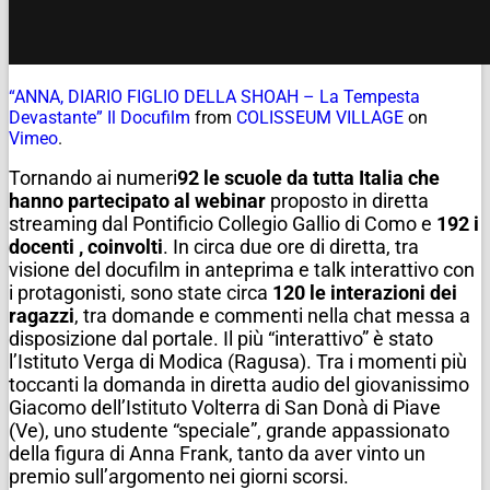
“ANNA, DIARIO FIGLIO DELLA SHOAH – La Tempesta
Devastante” Il Docufilm
from
COLISSEUM VILLAGE
on
Vimeo
.
Tornando ai numeri
92 le scuole da tutta Italia che
hanno partecipato al webinar
proposto in diretta
streaming dal Pontificio Collegio Gallio di Como e
192 i
docenti , coinvolti
. In circa due ore di diretta, tra
visione del docufilm in anteprima e talk interattivo con
i protagonisti, sono state circa
120 le interazioni dei
ragazzi
, tra domande e commenti nella chat messa a
disposizione dal portale. Il più “interattivo” è stato
l’Istituto Verga di Modica (Ragusa). Tra i momenti più
toccanti la domanda in diretta audio del giovanissimo
Giacomo dell’Istituto Volterra di San Donà di Piave
(Ve), uno studente “speciale”, grande appassionato
della figura di Anna Frank, tanto da aver vinto un
premio sull’argomento nei giorni scorsi.