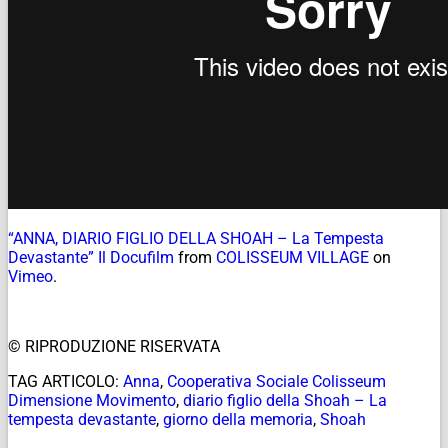
“ANNA, DIARIO FIGLIO DELLA SHOAH – La Tempesta
Devastante” Il Docufilm
from
COLISSEUM VILLAGE
on
Vimeo
.
© RIPRODUZIONE RISERVATA
TAG ARTICOLO:
Anna
,
Cooperativa Sociale Colisseum
Dimensione Movimento
,
diario figlio della Shoah – La
tempesta devastante
,
giorno della memoria
,
Shoah