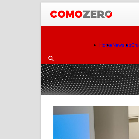
Home
Newslab
Cr