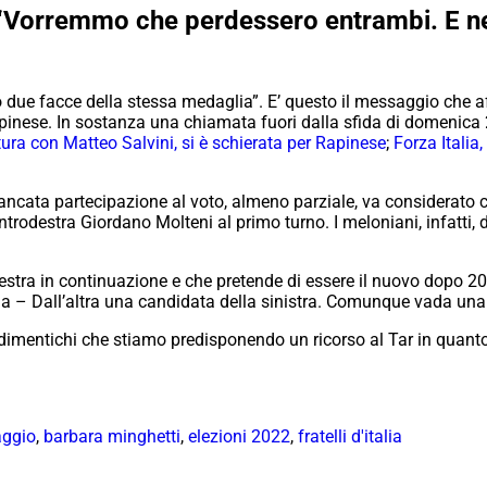
ia: “Vorremmo che perdessero entrambi. E n
 facce della stessa medaglia”. E’ questo il messaggio che affida
nese. In sostanza una chiamata fuori dalla sfida di domenica 2
ttura con Matteo Salvini, si è schierata per Rapinese
;
Forza Italia
mancata partecipazione al voto, almeno parziale, va considerato 
ntrodestra Giordano Molteni al primo turno. I meloniani, infatti,
destra in continuazione e che pretende di essere il nuovo dopo 2
lia – Dall’altra una candidata della sinistra. Comunque vada una 
 dimentichi che stiamo predisponendo un ricorso al Tar in quant
aggio
,
barbara minghetti
,
elezioni 2022
,
fratelli d'italia