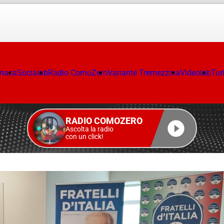
onaca
Socialab
Radio ComoZero
Variante Tremezzina
Videolab
Tur
RADIO COMOZERO
Ascolta la radio
con un click!