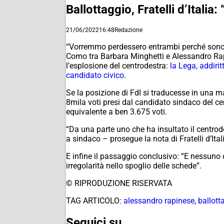
Ballottaggio, Fratelli d’Ital
21/06/2022
16:48
Redazione
“Vorremmo perdessero entrambi perché sono due
Como tra Barbara Minghetti e Alessandro Rapi
l’esplosione del centrodestra:
la Lega, addiri
candidato civico
.
Se la posizione di FdI si traducesse in una 
8mila voti presi dal candidato sindaco del ce
equivalente a ben 3.675 voti.
“Da una parte uno che ha insultato il centro
a sindaco – prosegue la nota di Fratelli d’Ita
E infine il passaggio conclusivo: “E nessuno
irregolarità nello spoglio delle schede”.
© RIPRODUZIONE RISERVATA
TAG ARTICOLO:
alessandro rapinese
,
ballott
Seguici su