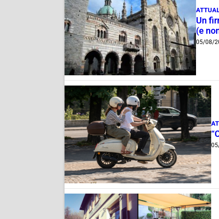
ATTUAL
Un fi
(e non
05/08/2
AT
“
05