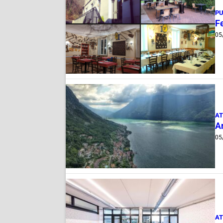
PU
Fe
05
AT
A
05
AT