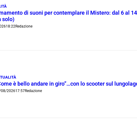
ITÀ
rmamento di suoni per contemplare il Mistero: dal 6 al 1
 solo)
026
18:22
Redazione
TUALITÀ
Come è bello andare in giro”…con lo scooter sul lungola
/08/2026
17:57
Redazione