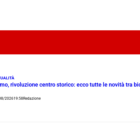
UALITÀ
o, rivoluzione centro storico: ecco tutte le novità tra bi
08/2026
19:58
Redazione