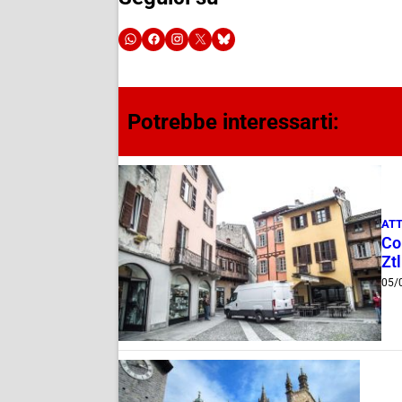
Potrebbe interessarti:
ATT
Com
Ztl
05/