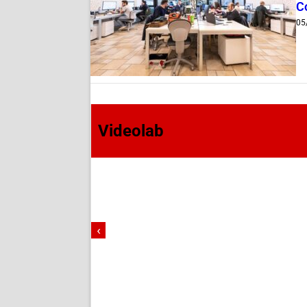
Co
05
Videolab
‹