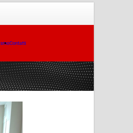
ismo
Contatti