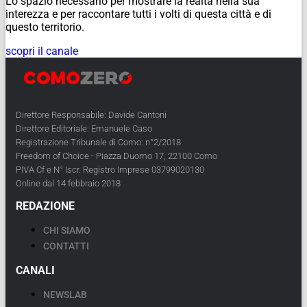
Lo spazio necessario per mostrare la realtà nella sua
interezza e per raccontare tutti i volti di questa città e di
questo territorio.
scopri il canale
Direttore Responsabile: Davide Cantoni
Direttore Editoriale: Emanuele Caso
Registrazione Tribunale di Como: n°2/2018
Freedom of Choice - Piazza Duomo 17, 22100 Como
PIVA Cf e N° Iscr. Registro Imprese 03799020130
Online dal 14 febbraio 2018
REDAZIONE
CHI SIAMO
CONTATTI
CANALI
NEWSLAB