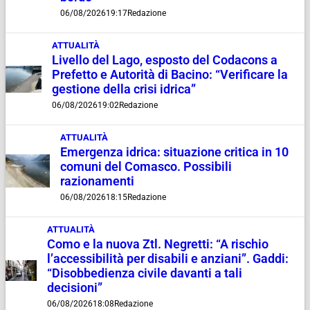
06/08/2026
19:17
Redazione
ATTUALITÀ
Livello del Lago, esposto del Codacons a
Prefetto e Autorità di Bacino: “Verificare la
gestione della crisi idrica”
06/08/2026
19:02
Redazione
ATTUALITÀ
Emergenza idrica: situazione critica in 10
comuni del Comasco. Possibili
razionamenti
06/08/2026
18:15
Redazione
ATTUALITÀ
Como e la nuova Ztl. Negretti: “A rischio
l’accessibilità per disabili e anziani”. Gaddi:
“Disobbedienza civile davanti a tali
decisioni”
06/08/2026
18:08
Redazione