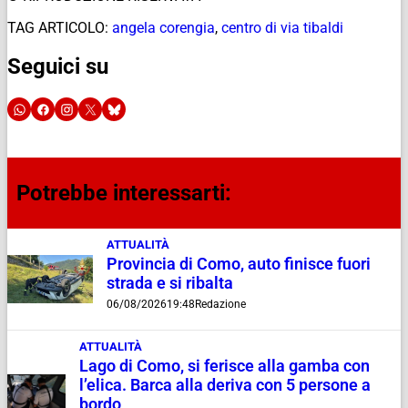
TAG ARTICOLO:
angela corengia
,
centro di via tibaldi
Seguici su
Potrebbe interessarti:
ATTUALITÀ
Provincia di Como, auto finisce fuori
strada e si ribalta
06/08/2026
19:48
Redazione
ATTUALITÀ
Lago di Como, si ferisce alla gamba con
l’elica. Barca alla deriva con 5 persone a
bordo