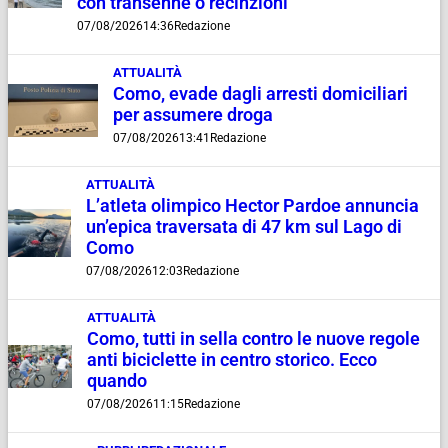
con transenne o recinzioni”
07/08/2026
14:36
Redazione
ATTUALITÀ
Como, evade dagli arresti domiciliari
per assumere droga
07/08/2026
13:41
Redazione
ATTUALITÀ
L’atleta olimpico Hector Pardoe annuncia
un’epica traversata di 47 km sul Lago di
Como
07/08/2026
12:03
Redazione
ATTUALITÀ
Como, tutti in sella contro le nuove regole
anti biciclette in centro storico. Ecco
quando
07/08/2026
11:15
Redazione