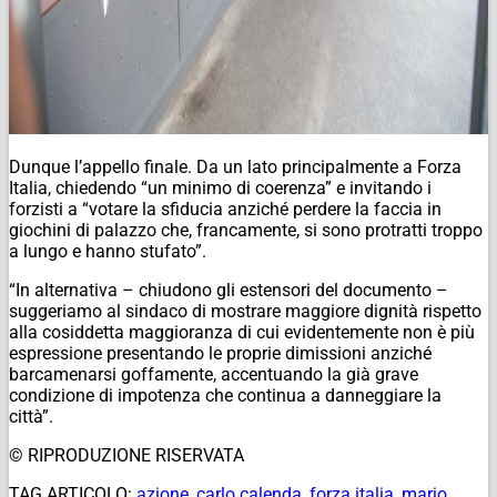
Dunque l’appello finale. Da un lato principalmente a Forza
Italia, chiedendo “un minimo di coerenza” e invitando i
forzisti a “votare la sfiducia anziché perdere la faccia in
giochini di palazzo che, francamente, si sono protratti troppo
a lungo e hanno stufato”.
“In alternativa – chiudono gli estensori del documento –
suggeriamo al sindaco di mostrare maggiore dignità rispetto
alla cosiddetta maggioranza di cui evidentemente non è più
espressione presentando le proprie dimissioni anziché
barcamenarsi goffamente, accentuando la già grave
condizione di impotenza che continua a danneggiare la
città”.
© RIPRODUZIONE RISERVATA
TAG ARTICOLO:
azione
,
carlo calenda
,
forza italia
,
mario