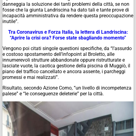
danneggia la soluzione dei tanti problemi della città, se non
fosse che la giunta Landriscina ha dato tali e tante prove di
incapacità amministrativa da rendere questa preoccupazione
inutile”.
Tra Coronavirus e Forza Italia, la lettera di Landriscina:
“Aprire la crisi ora? Forse state sbagliando momento”
Vengono poi citati singole questioni specifiche, da “l’assurdo
e costoso spostamento dell’infopoint al Broletto, alle
innumerevoli strutture abbandonate oppure ristrutturate e
lasciate vuote, la caotica gestione della piscina di Muggiò, il
piano del traffico cancellato e ancora assente, i parcheggi
promessi e mai realizzati”.
Risultato, secondo Azione Como, “un livello di incompetenza
palese” e “le conseguenze deleterie” per la città.