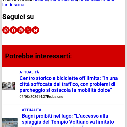
landriscina
Seguici su
Potrebbe interessarti:
ATTUALITÀ
Centro storico e biciclette off limits: “In una
città soffocata dal traffico, con problemi di
parcheggio si ostacola la mobilità dolce”
07/08/2026
14:37
Redazione
ATTUALITÀ
Bagni proibiti nel lago: “L’accesso alla
spiaggia del Tempio Voltiano va limitato