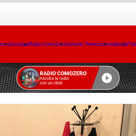
onaca
Socialab
Radio ComoZero
Variante Tremezzina
Videolab
Tur
RADIO COMOZERO
Ascolta la radio
con un click!