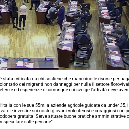
è stata criticata da chi sostiene che manchino le risorse per pa
volontario dei migranti non danneggi per nulla il settore floroviv
etenze ed esperienze e comunque chi svolge l’attività deve aver
l’Italia con le sue 55mila aziende agricole guidate da under 35, 
are e investire sui nostri giovani volenterosi e coraggiosi che po
pera gratuita. Serve attuare buone pratiche amministrative ch
on speculare sulle persone”.