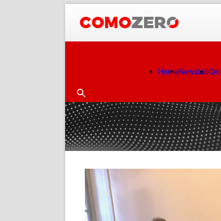
Home
Newslab
Cr