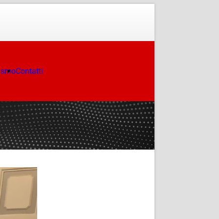
ismo
Contatti