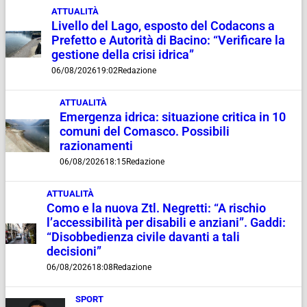
ATTUALITÀ
Livello del Lago, esposto del Codacons a
Prefetto e Autorità di Bacino: “Verificare la
gestione della crisi idrica”
06/08/2026
19:02
Redazione
ATTUALITÀ
Emergenza idrica: situazione critica in 10
comuni del Comasco. Possibili
razionamenti
06/08/2026
18:15
Redazione
ATTUALITÀ
Como e la nuova Ztl. Negretti: “A rischio
l’accessibilità per disabili e anziani”. Gaddi:
“Disobbedienza civile davanti a tali
decisioni”
06/08/2026
18:08
Redazione
SPORT