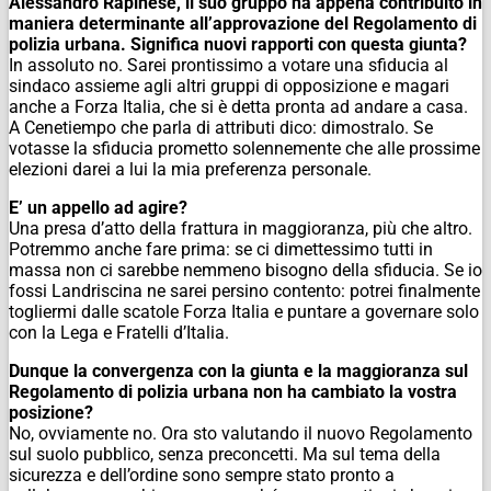
Alessandro Rapinese, il suo gruppo ha appena contribuito in
maniera determinante all’approvazione del Regolamento di
polizia urbana. Significa nuovi rapporti con questa giunta?
In assoluto no. Sarei prontissimo a votare una sfiducia al
sindaco assieme agli altri gruppi di opposizione e magari
anche a Forza Italia, che si è detta pronta ad andare a casa.
A Cenetiempo che parla di attributi dico: dimostralo. Se
votasse la sfiducia prometto solennemente che alle prossime
elezioni darei a lui la mia preferenza personale.
E’ un appello ad agire?
Una presa d’atto della frattura in maggioranza, più che altro.
Potremmo anche fare prima: se ci dimettessimo tutti in
massa non ci sarebbe nemmeno bisogno della sfiducia. Se io
fossi Landriscina ne sarei persino contento: potrei finalmente
togliermi dalle scatole Forza Italia e puntare a governare solo
con la Lega e Fratelli d’Italia.
Dunque la convergenza con la giunta e la maggioranza sul
Regolamento di polizia urbana non ha cambiato la vostra
posizione?
No, ovviamente no. Ora sto valutando il nuovo Regolamento
sul suolo pubblico, senza preconcetti. Ma sul tema della
sicurezza e dell’ordine sono sempre stato pronto a