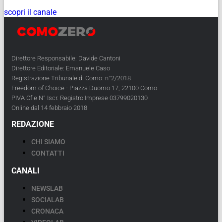
scopri il canale
Direttore Responsabile: Davide Cantoni
Direttore Editoriale: Emanuele Caso
Registrazione Tribunale di Como: n°2/2018
Freedom of Choice - Piazza Duomo 17, 22100 Como
PIVA Cf e N° Iscr. Registro Imprese 03799020130
Online dal 14 febbraio 2018
REDAZIONE
CHI SIAMO
CONTATTI
CANALI
NEWSLAB
SOCIALAB
CRONACA