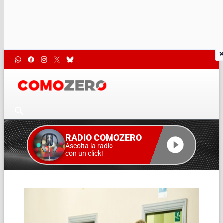
RADIO COMOZERO
Ascolta la radio
con un click!