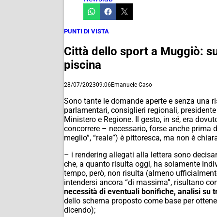
PUNTI DI VISTA
Città dello sport a Muggiò: s
piscina
28/07/2023
09:06
Emanuele Caso
Sono tante le domande aperte e senza una ris
parlamentari, consiglieri regionali, presidente 
Ministero e Regione. Il gesto, in sé, era dov
concorrere – necessario, forse anche prima di
meglio”, “reale”) è pittoresca, ma non è chia
– i rendering allegati alla lettera sono dec
che, a quanto risulta oggi, ha solamente indi
tempo, però, non risulta (almeno ufficialmen
intendersi ancora “di massima”, risultano 
necessità di eventuali bonifiche, analisi su t
dello schema proposto come base per ottenere 
dicendo);