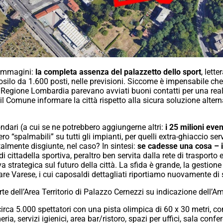
e immagini:
la completa assenza del palazzetto dello sport
, lett
osilo da 1.600 posti, nelle previsioni. Siccome è impensabile ch
a Regione Lombardia parevano avviati buoni contatti per una re
l Comune informare la città rispetto alla sicura soluzione alterna
ondari (a cui se ne potrebbero aggiungerne altri:
i 25 milioni even
o “spalmabili” su tutti gli impianti, per quelli extra-ghiaccio ser
talmente disgiunte, nel caso? In sintesi:
se cadesse una cosa – i
i cittadella sportiva, peraltro ben servita dalla rete di trasport
 strategica sul futuro della città. La sfida è grande, la gesti
re Varese, i cui caposaldi dettagliati riportiamo nuovamente di 
rte dell’Area Territorio di Palazzo Cernezzi su indicazione dell’
irca 5.000 spettatori con una pista olimpica di 60 x 30 metri, com
rmeria, servizi igienici, area bar/ristoro, spazi per uffici, sala con