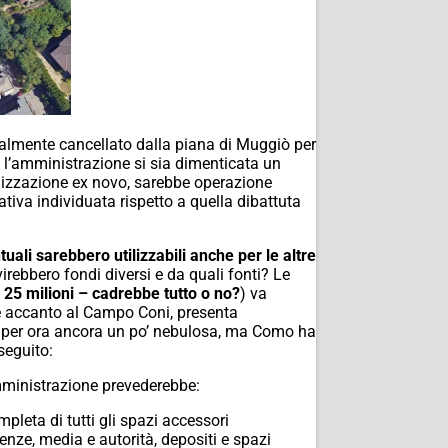
eralmente cancellato dalla piana di Muggiò per
e l’amministrazione si sia dimenticata un
alizzazione ex novo, sarebbe operazione
tiva individuata rispetto a quella dibattuta
tuali sarebbero utilizzabili anche per le altre
virebbero fondi diversi e da quali fonti? Le
 25 milioni – cadrebbe tutto o no?
) va
o e accanto al Campo Coni, presenta
one per ora ancora un po’ nebulosa, ma Como ha
seguito:
Amministrazione prevederebbe:
pleta di tutti gli spazi accessori
ferenze, media e autorità, depositi e spazi