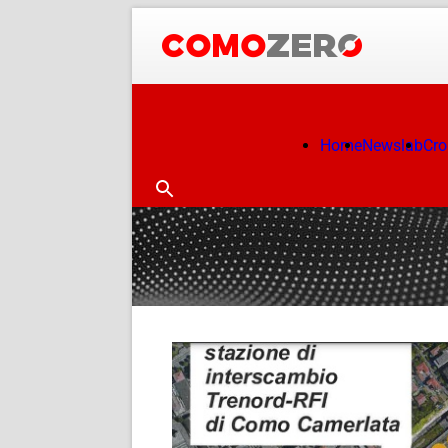
Home
Newslab
Cr