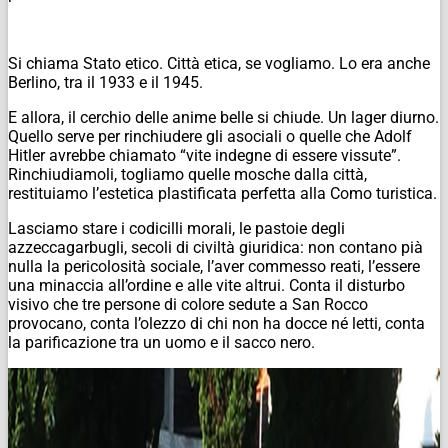
Si chiama Stato etico. Città etica, se vogliamo. Lo era anche
Berlino, tra il 1933 e il 1945.
E allora, il cerchio delle anime belle si chiude. Un lager diurno.
Quello serve per rinchiudere gli asociali o quelle che Adolf
Hitler avrebbe chiamato “vite indegne di essere vissute”.
Rinchiudiamoli, togliamo quelle mosche dalla città,
restituiamo l’estetica plastificata perfetta alla Como turistica.
Lasciamo stare i codicilli morali, le pastoie degli
azzeccagarbugli, secoli di civiltà giuridica: non contano pià
nulla la pericolosità sociale, l’aver commesso reati, l’essere
una minaccia all’ordine e alle vite altrui. Conta il disturbo
visivo che tre persone di colore sedute a San Rocco
provocano, conta l’olezzo di chi non ha docce né letti, conta
la parificazione tra un uomo e il sacco nero.