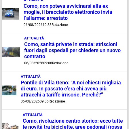
Como, non poteva avvicinarsi alla ex
moglie, il braccialetto elettronico invia
l’allarme: arrestato
06/08/2026
10:33
Redazione
ATTUALITÀ
Como, sanità private in strada: striscioni
fuori dagli ospedali per chiedere un nuovo
contratto
06/08/2026
09:08
Redazione
ATTUALITÀ
Pontile di Villa Geno: “A noi chiesti migliaia
di euro. In passato c’era chi aveva più
attracchi a tariffe irrisorie. Perché?”
06/08/2026
09:06
Redazione
ATTUALITÀ
Como, rivoluzione centro storico: ecco tutte
le novità tra biciclette, aree pedonali (rossa