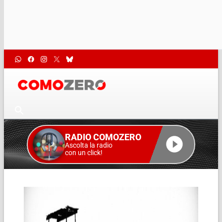
RADIO COMOZERO
Ascolta la radio
con un click!