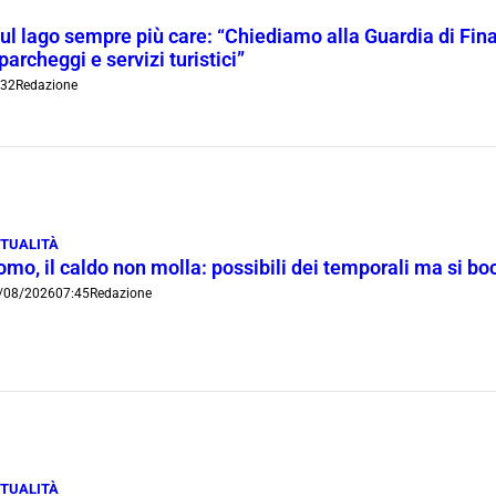
l lago sempre più care: “Chiediamo alla Guardia di Finanz
 parcheggi e servizi turistici”
:32
Redazione
TUALITÀ
omo, il caldo non molla: possibili dei temporali ma si b
/08/2026
07:45
Redazione
TUALITÀ