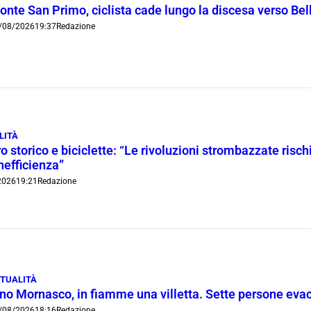
onte San Primo, ciclista cade lungo la discesa verso Bel
/08/2026
19:37
Redazione
LITÀ
o storico e biciclette: “Le rivoluzioni strombazzate risch
inefficienza”
2026
19:21
Redazione
TUALITÀ
ino Mornasco, in fiamme una villetta. Sette persone eva
/08/2026
18:16
Redazione