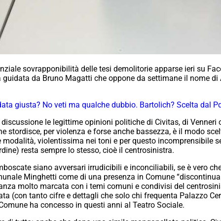
tanziale sovrapponibilità delle tesi demolitorie apparse ieri su 
a guidata da Bruno Magatti che oppone da settimane il nome di A
idata giusta? No veti ma qualche dubbio. Bartolich? Scelta dal P
iscussione le legittime opinioni politiche di Civitas, di Venneri
che stordisce, per violenza e forse anche bassezza, è il modo scel
e modalità, violentissima nei toni e per questo incomprensibile s
ardine) resta sempre lo stesso, cioè il centrosinistra.
mboscate siano avversari irrudicibili e inconciliabili, se è vero 
omunale Minghetti come di una presenza in Comune “discontinua 
anza molto marcata con i temi comuni e condivisi del centrosini
ata (con tanto cifre e dettagli che solo chi frequenta Palazzo C
il Comune ha concesso in questi anni al Teatro Sociale.