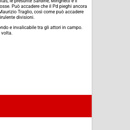
as, le presunte Sardine, Minghetti e il
 fosse. Può accadere che il Pd pieghi ancora
i Maurizio Traglio, così come può accadere
rulente divisioni.
o e invalicabile tra gli attori in campo.
 volta.