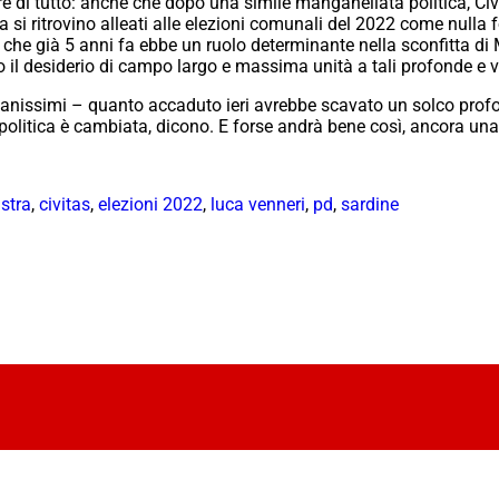
 di tutto: anche che dopo una simile manganellata politica, Civit
a si ritrovino alleati alle elezioni comunali del 2022 come nulla
a che già 5 anni fa ebbe un ruolo determinante nella sconfitta d
o il desiderio di campo largo e massima unità a tali profonde e vi
tanissimi – quanto accaduto ieri avrebbe scavato un solco profond
 politica è cambiata, dicono. E forse andrà bene così, ancora una
istra
,
civitas
,
elezioni 2022
,
luca venneri
,
pd
,
sardine