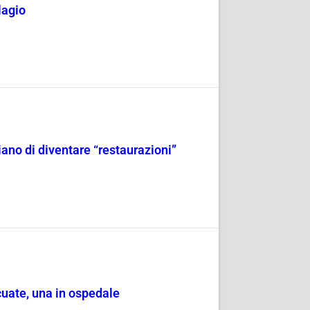
lagio
iano di diventare “restaurazioni”
cuate, una in ospedale