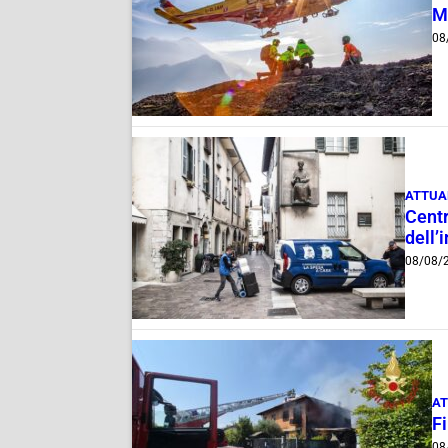
M
08
ATTUA
Centr
dell’
08/08/
AT
F
08