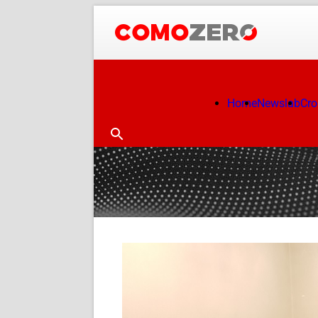
Home
Newslab
Cr