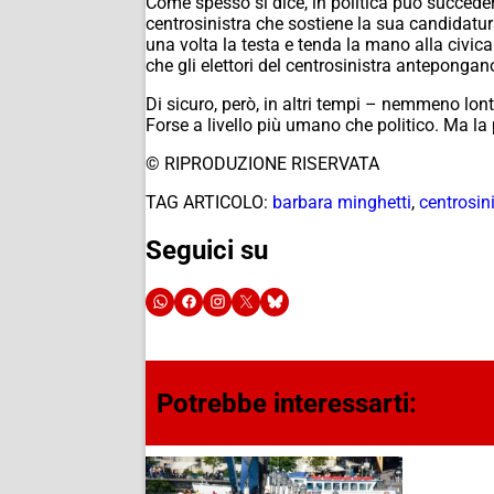
Come spesso si dice, in politica può succedere
centrosinistra che sostiene la sua candidatur
una volta la testa e tenda la mano alla civic
che gli elettori del centrosinistra antepongan
Di sicuro, però, in altri tempi – nemmeno lon
Forse a livello più umano che politico. Ma la
© RIPRODUZIONE RISERVATA
TAG ARTICOLO:
barbara minghetti
,
centrosin
Seguici su
Potrebbe interessarti: