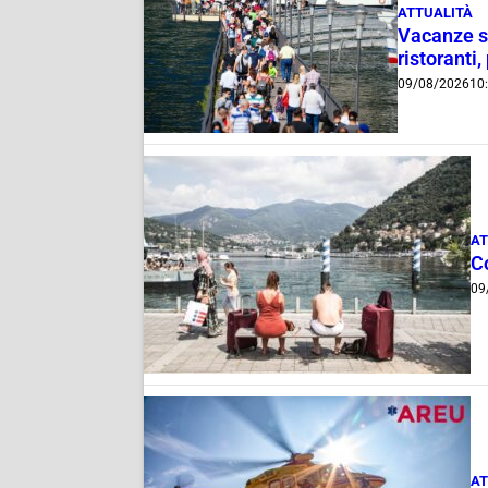
ATTUALITÀ
Vacanze su
ristoranti,
09/08/2026
10
AT
C
09
AT