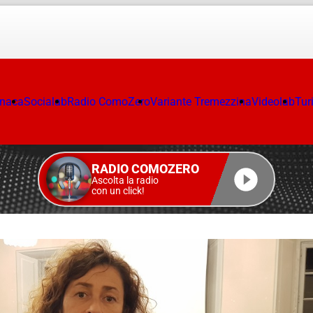
onaca
Socialab
Radio ComoZero
Variante Tremezzina
Videolab
Tur
RADIO COMOZERO
Ascolta la radio
con un click!