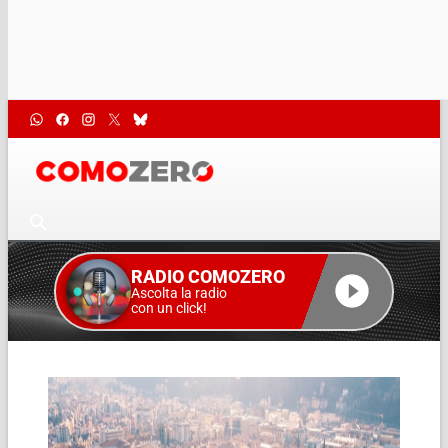
RADIO COMOZERO
Ascolta la radio
con un click!