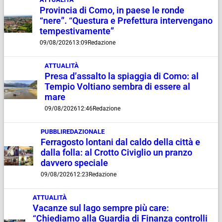
Provincia di Como, in paese le ronde
“nere”. “Questura e Prefettura intervengano
tempestivamente”
09/08/2026
13:09
Redazione
ATTUALITÀ
Presa d’assalto la spiaggia di Como: al
Tempio Voltiano sembra di essere al
mare
09/08/2026
12:46
Redazione
PUBBLIREDAZIONALE
Ferragosto lontani dal caldo della città e
dalla folla: al Crotto Civiglio un pranzo
davvero speciale
09/08/2026
12:23
Redazione
ATTUALITÀ
Vacanze sul lago sempre più care:
“Chiediamo alla Guardia di Finanza controlli