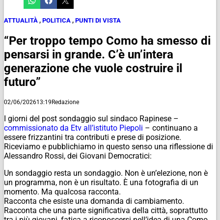
ATTUALITÀ
,
POLITICA
,
PUNTI DI VISTA
“Per troppo tempo Como ha smesso di
pensarsi in grande. C’è un’intera
generazione che vuole costruire il
futuro”
02/06/2026
13:19
Redazione
I giorni del post sondaggio sul sindaco Rapinese –
commissionato da Etv all’istituto Piepoli
– continuano a
essere frizzantini tra contributi e prese di posizione.
Riceviamo e pubblichiamo in questo senso una riflessione di
Alessandro Rossi, dei Giovani Democratici:
Un sondaggio resta un sondaggio. Non è un’elezione, non è
un programma, non è un risultato. È una fotografia di un
momento.
Ma qualcosa racconta.
Racconta che esiste una domanda di cambiamento.
Racconta che una parte significativa della città, soprattutto
tra i più giovani, fatica a riconoscersi nell’idea di una Como