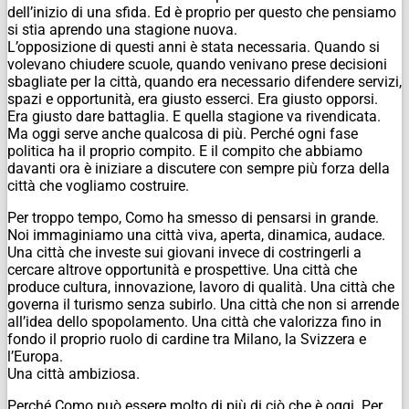
dell’inizio di una sfida.
Ed è proprio per questo che pensiamo
si stia aprendo una stagione nuova.
L’opposizione di questi anni è stata necessaria. Quando si
volevano chiudere scuole, quando venivano prese decisioni
sbagliate per la città, quando era necessario difendere servizi,
spazi e opportunità, era giusto esserci. Era giusto opporsi.
Era giusto dare battaglia.
E quella stagione va rivendicata.
Ma oggi serve anche qualcosa di più. Perché ogni fase
politica ha il proprio compito. E il compito che abbiamo
davanti ora è iniziare a discutere con sempre più forza della
città che vogliamo costruire.
Per troppo tempo, Como ha smesso di pensarsi in grande.
Noi immaginiamo una città viva, aperta, dinamica, audace.
Una città che investe sui giovani invece di costringerli a
cercare altrove opportunità e prospettive. Una città che
produce cultura, innovazione, lavoro di qualità. Una città che
governa il turismo senza subirlo. Una città che non si arrende
all’idea dello spopolamento. Una città che valorizza fino in
fondo il proprio ruolo di cardine tra Milano, la Svizzera e
l’Europa.
Una città ambiziosa.
Perché Como può essere molto di più di ciò che è oggi.
Per