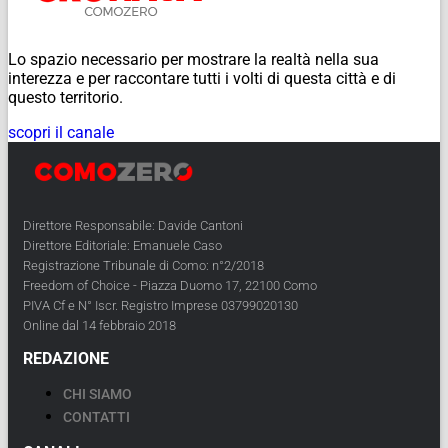
Lo spazio necessario per mostrare la realtà nella sua
interezza e per raccontare tutti i volti di questa città e di
questo territorio.
scopri il canale
Direttore Responsabile: Davide Cantoni
Direttore Editoriale: Emanuele Caso
Registrazione Tribunale di Como: n°2/2018
Freedom of Choice - Piazza Duomo 17, 22100 Como
PIVA Cf e N° Iscr. Registro Imprese 03799020130
Online dal 14 febbraio 2018
REDAZIONE
CHI SIAMO
CONTATTI