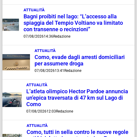
ATTUALITÀ
Bagni proibiti nel lago: “L’accesso alla
spiaggia del Tempio Voltiano va limitato
con transenne o recinzioni”
07/08/2026
14:36
Redazione
ATTUALITÀ
Como, evade dagli arresti domiciliari
per assumere droga
07/08/2026
13:41
Redazione
ATTUALITÀ
L’atleta olimpico Hector Pardoe annuncia
un’epica traversata di 47 km sul Lago di
Como
07/08/2026
12:03
Redazione
ATTUALITÀ
Como, tutti in sella contro le nuove regole