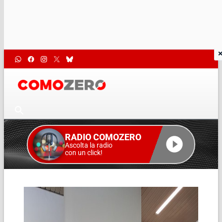
RADIO COMOZERO
Ascolta la radio
con un click!