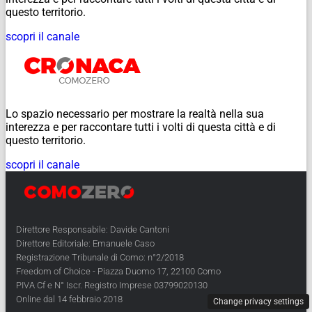
questo territorio.
scopri il canale
Lo spazio necessario per mostrare la realtà nella sua
interezza e per raccontare tutti i volti di questa città e di
questo territorio.
scopri il canale
Direttore Responsabile: Davide Cantoni
Direttore Editoriale: Emanuele Caso
Registrazione Tribunale di Como: n°2/2018
Freedom of Choice - Piazza Duomo 17, 22100 Como
PIVA Cf e N° Iscr. Registro Imprese 03799020130
Online dal 14 febbraio 2018
Change privacy settings