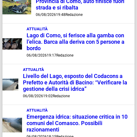
Provincia di Como, auto finisce fuori
strada e si ribalta
06/08/2026
19:48
Redazione
ATTUALITÀ
Lago di Como, si ferisce alla gamba con
l’elica. Barca alla deriva con 5 persone a
bordo
06/08/2026
19:17
Redazione
ATTUALITÀ
Livello del Lago, esposto del Codacons a
Prefetto e Autorità di Bacino: “Verificare la
gestione della crisi idrica”
06/08/2026
19:02
Redazione
ATTUALITÀ
Emergenza idrica: situazione critica in 10
comuni del Comasco. Possibili
razionamenti
06/08/2026
18:15
Redazione