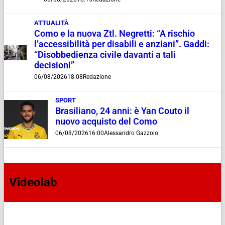
ATTUALITÀ
Como e la nuova Ztl. Negretti: “A rischio
l’accessibilità per disabili e anziani”. Gaddi:
“Disobbedienza civile davanti a tali
decisioni”
06/08/2026
18:08
Redazione
SPORT
Brasiliano, 24 anni: è Yan Couto il
nuovo acquisto del Como
06/08/2026
16:00
Alessandro Gazzolo
Videolab