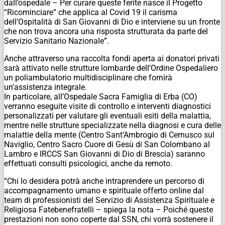
dall’ospedale – Per curare queste ferite nasce il Progetto
“Ricominciare” che applica al Covid 19 il carisma
dell’Ospitalità di San Giovanni di Dio e interviene su un fronte
che non trova ancora una risposta strutturata da parte del
Servizio Sanitario Nazionale”.
Anche attraverso una raccolta fondi aperta ai donatori privati
sarà attivato nelle strutture lombarde dell’Ordine Ospedaliero
un poliambulatorio multidisciplinare che fornirà
un’assistenza integrale.
In particolare, all’Ospedale Sacra Famiglia di Erba (CO)
verranno eseguite visite di controllo e interventi diagnostici
personalizzati per valutare gli eventuali esiti della malattia,
mentre nelle strutture specializzate nella diagnosi e cura delle
malattie della mente (Centro Sant’Ambrogio di Cernusco sul
Naviglio, Centro Sacro Cuore di Gesù di San Colombano al
Lambro e IRCCS San Giovanni di Dio di Brescia) saranno
effettuati consulti psicologici, anche da remoto.
“Chi lo desidera potrà anche intraprendere un percorso di
accompagnamento umano e spirituale offerto online dal
team di professionisti del Servizio di Assistenza Spirituale e
Religiosa Fatebenefratelli – spiega la nota – Poiché queste
prestazioni non sono coperte dal SSN, chi vorrà sostenere il