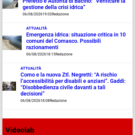
Prefetto e Autorità di Bacino: “Verificare la
gestione della crisi idrica”
06/08/2026
19:02
Redazione
ATTUALITÀ
Emergenza idrica: situazione critica in 10
comuni del Comasco. Possibili
razionamenti
06/08/2026
18:15
Redazione
ATTUALITÀ
Como e la nuova Ztl. Negretti: “A rischio
l’accessibilità per disabili e anziani”. Gaddi:
“Disobbedienza civile davanti a tali
decisioni”
06/08/2026
18:08
Redazione
Videolab