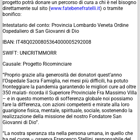
progetto potrà donare un percorso di cura a chi è nel bisogno
direttamente sul sito (
www.fatebenefratelli.it
) o tramite
bonifico:
Intestatario del conto: Provincia Lombardo Veneta Ordine
Ospedaliero di San Giovanni di Dio
IBAN: IT48Q0200805364000005292008
SWIFT: UNICRITMMORR
Causale: Progetto Ricominciare
“Proprio grazie alla generosità dei donatori quest’anno
l’Ospedale Sacra Famiglia, nei mesi più difficili, ha potuto
fronteggiare la pandemia garantendo le migliori cure ad oltre
350 malati- ricorda il Superiore Provinciale Fra Massimo Villa
– e in questo momento di sofferenza globale noi possiamo
fare la differenza, con azioni competenti e mirate alla loro
guarigione fisica, mentale, spirituale, sociale, sostenendo la
realizzazione della missione del nostro Fondatore San
Giovanni di Dio”.
“La nostra speranza sta nella persona umana, in quello che
ha nel cuore – osserva Francesco Stellini, responsabile del