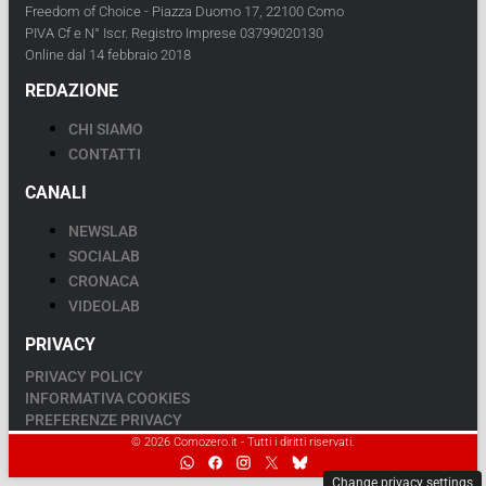
Freedom of Choice - Piazza Duomo 17, 22100 Como
PIVA Cf e N° Iscr. Registro Imprese 03799020130
Online dal 14 febbraio 2018
REDAZIONE
CHI SIAMO
CONTATTI
CANALI
NEWSLAB
SOCIALAB
CRONACA
VIDEOLAB
PRIVACY
PRIVACY POLICY
INFORMATIVA COOKIES
PREFERENZE PRIVACY
© 2026 Comozero.it - Tutti i diritti riservati.
Change privacy settings