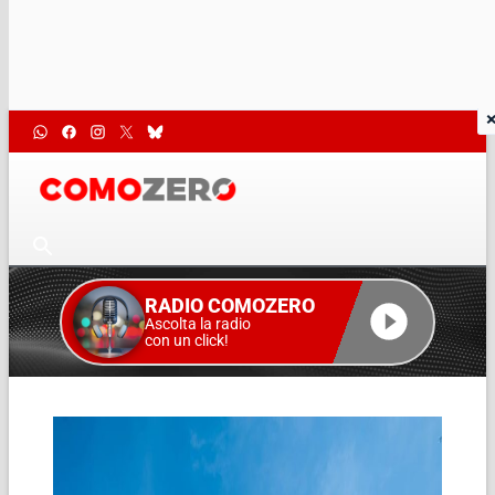
RADIO COMOZERO
Ascolta la radio
con un click!