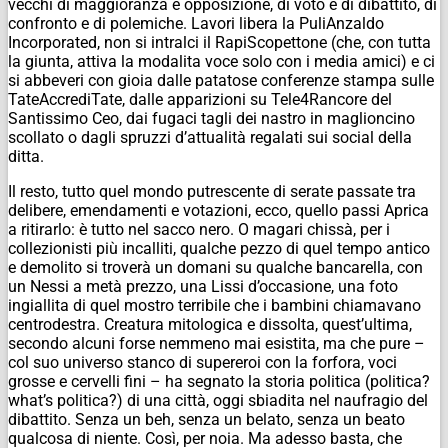
vecchi di maggioranza e opposizione, di voto e di dibattito, di
confronto e di polemiche. Lavori libera la PuliAnzaldo
Incorporated, non si intralci il RapiScopettone (che, con tutta
la giunta, attiva la modalita voce solo con i media amici) e ci
si abbeveri con gioia dalle patatose conferenze stampa sulle
TateAccrediTate, dalle apparizioni su Tele4Rancore del
Santissimo Ceo, dai fugaci tagli dei nastro in maglioncino
scollato o dagli spruzzi d’attualità regalati sui social della
ditta.
Il resto, tutto quel mondo putrescente di serate passate tra
delibere, emendamenti e votazioni, ecco, quello passi Aprica
a ritirarlo: è tutto nel sacco nero. O magari chissà, per i
collezionisti più incalliti, qualche pezzo di quel tempo antico
e demolito si troverà un domani su qualche bancarella, con
un Nessi a metà prezzo, una Lissi d’occasione, una foto
ingiallita di quel mostro terribile che i bambini chiamavano
centrodestra. Creatura mitologica e dissolta, quest’ultima,
secondo alcuni forse nemmeno mai esistita, ma che pure –
col suo universo stanco di supereroi con la forfora, voci
grosse e cervelli fini – ha segnato la storia politica (politica?
what’s politica?) di una città, oggi sbiadita nel naufragio del
dibattito. Senza un beh, senza un belato, senza un beato
qualcosa di niente. Così, per noia. Ma adesso basta, che