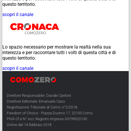
questo territorio.
scopri il canale
Lo spazio necessario per mostrare la realtà nella sua
interezza e per raccontare tutti i volti di questa città e di
questo territorio.
scopri il canale
Direttore Responsabile: Davide Cantoni
Direttore Editoriale: Emanuele Caso
Registrazione Tribunale di Como: n°2/2018
Freedom of Choice - Piazza Duomo 17, 22100 Como
PIVA Cf e N° Iscr. Registro Imprese 03799020130
Online dal 14 febbraio 2018