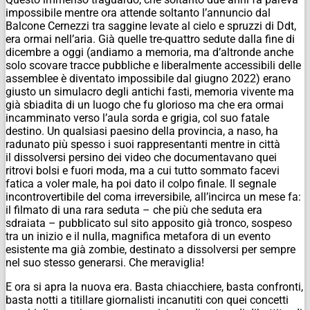
impossibile mentre ora attende soltanto l’annuncio dal
Balcone Cernezzi tra saggine levate al cielo e spruzzi di Ddt,
era ormai nell’aria. Già quelle tre-quattro sedute dalla fine di
dicembre a oggi (andiamo a memoria, ma d’altronde anche
solo scovare tracce pubbliche e liberalmente accessibili delle
assemblee è diventato impossibile dal giugno 2022) erano
giusto un simulacro degli antichi fasti, memoria vivente ma
già sbiadita di un luogo che fu glorioso ma che era ormai
incamminato verso l’aula sorda e grigia, col suo fatale
destino. Un qualsiasi paesino della provincia, a naso, ha
radunato più spesso i suoi rappresentanti mentre in città
il dissolversi persino dei video che documentavano quei
ritrovi bolsi e fuori moda, ma a cui tutto sommato facevi
fatica a voler male, ha poi dato il colpo finale. Il segnale
incontrovertibile del coma irreversibile, all’incirca un mese fa:
il filmato di una rara seduta – che più che seduta era
sdraiata – pubblicato sul sito apposito già tronco, sospeso
tra un inizio e il nulla, magnifica metafora di un evento
esistente ma già zombie, destinato a dissolversi per sempre
nel suo stesso generarsi. Che meraviglia!
E ora si apra la nuova era. Basta chiacchiere, basta confronti,
basta notti a titillare giornalisti incanutiti con quei concetti