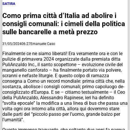
SATIRA
Como prima città d’Italia ad abolire i
consigli comunali: i cimeli della politica
sulle bancarelle a metà prezzo
31/05/2024
06:27
Emanuele Caso
Finalmente ce ne siamo liberati! Era veramente ora e con le
pulizie di primavera 2024 organizzate dalla premiata ditta
PuliAnzaldo Inc., il santo scopettone – evoluzione civile del
manganello canforato – ha finalmente portato via polvere,
scranni e nefaste liturgie. E questo colpo di ramazza
consegna a Como un record mondiale: prima città che, nella
sostanza, abolisce i consigli comunali; primo capoluogo de-
consiglizzato d’Europa. E se – citiamo testualmente – il Ceo
della PuliAnzaldo, Alessandro Rapinese, ieri ha definito
“svolta epocale” la modifica a una linea di bus che passa una
volta ogni ora intorno alla città, allora qui dovemmo stare
dalle parti del “piccolo passo per l’uomo, grande balzo per
l’umanità”.
Questo immenso traguardo, che soltanto due anni fa pareva