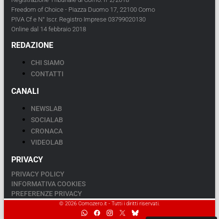
Freedom of Choice - Piazza Duomo 17, 22100 Como
PIVA Cf e N° Iscr. Registro Imprese 03799020130
Online dal 14 febbraio 2018
REDAZIONE
CHI SIAMO
CONTATTI
CANALI
NEWSLAB
SOCIALAB
CRONACA
VIDEOLAB
PRIVACY
PRIVACY POLICY
INFORMATIVA COOKIES
PREFERENZE PRIVACY
© 2026 Comozero.it - Tutti i diritti riservati.