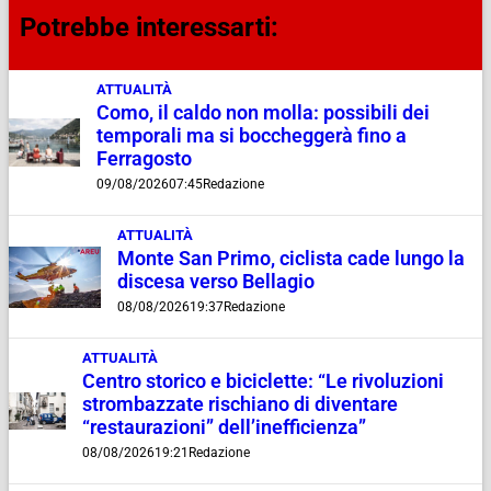
Potrebbe interessarti:
ATTUALITÀ
Como, il caldo non molla: possibili dei
temporali ma si boccheggerà fino a
Ferragosto
09/08/2026
07:45
Redazione
ATTUALITÀ
Monte San Primo, ciclista cade lungo la
discesa verso Bellagio
08/08/2026
19:37
Redazione
ATTUALITÀ
Centro storico e biciclette: “Le rivoluzioni
strombazzate rischiano di diventare
“restaurazioni” dell’inefficienza”
08/08/2026
19:21
Redazione