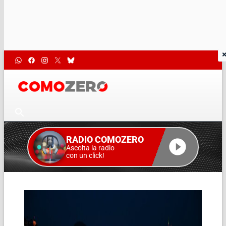
RADIO COMOZERO
Ascolta la radio
con un click!