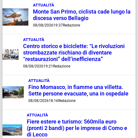
ATTUALITÀ
Monte San Primo, ciclista cade lungo la
discesa verso Bellagio
08/08/2026
19:37
Redazione
ATTUALITÀ
Centro storico e biciclette: “Le rivoluzioni
strombazzate rischiano di diventare
“restaurazioni” dell’inefficienza”
08/08/2026
19:21
Redazione
ATTUALITÀ
Fino Mornasco, in fiamme una villetta.
Sette persone evacuate, una in ospedale
08/08/2026
18:16
Redazione
ATTUALITÀ
Fiere estere e turismo: 560mila euro
(pronti 2 bandi) per le imprese di Como e
di Lecco