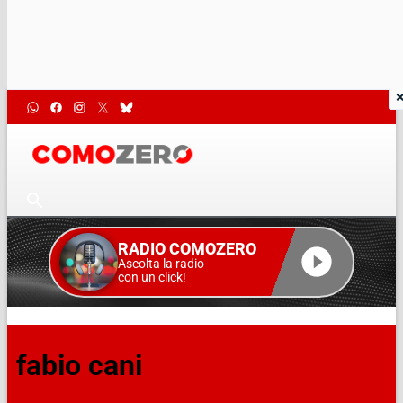
RADIO COMOZERO
Ascolta la radio
con un click!
fabio cani