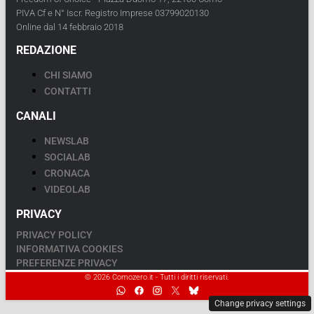
PIVA Cf e N° Iscr. Registro Imprese 03799020130
Online dal 14 febbraio 2018
REDAZIONE
CHI SIAMO
CONTATTI
CANALI
NEWSLAB
SOCIALAB
CRONACA
VIDEOLAB
PRIVACY
PRIVACY POLICY
INFORMATIVA COOKIES
PREFERENZE PRIVACY
© 2026 Comozero.it - Tutti i diritti riservati.
Change privacy settings