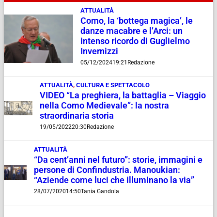
ATTUALITÀ
Como, la ‘bottega magica’, le
danze macabre e l’Arci: un
intenso ricordo di Guglielmo
Invernizzi
05/12/2024
19:21
Redazione
ATTUALITÀ
,
CULTURA E SPETTACOLO
VIDEO “La preghiera, la battaglia – Viaggio
nella Como Medievale”: la nostra
straordinaria storia
19/05/2022
20:30
Redazione
ATTUALITÀ
“Da cent’anni nel futuro”: storie, immagini e
persone di Confindustria. Manoukian:
“Aziende come luci che illuminano la via”
28/07/2020
14:50
Tania Gandola