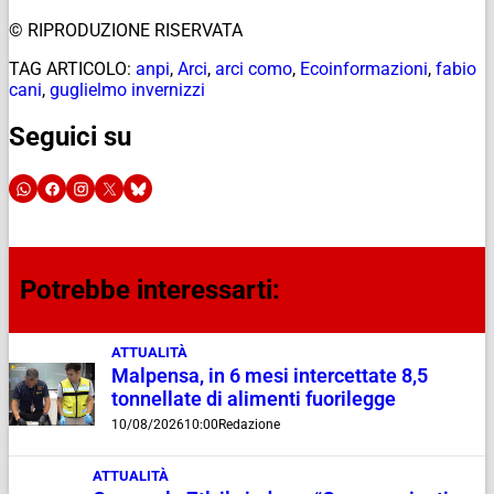
© RIPRODUZIONE RISERVATA
TAG ARTICOLO:
anpi
,
Arci
,
arci como
,
Ecoinformazioni
,
fabio
cani
,
guglielmo invernizzi
Seguici su
Potrebbe interessarti:
ATTUALITÀ
Malpensa, in 6 mesi intercettate 8,5
tonnellate di alimenti fuorilegge
10/08/2026
10:00
Redazione
ATTUALITÀ