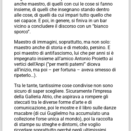
anche maestro, di quelli con cui le cose si fanno
insieme, di quelli che insegnano stando dentro
alle cose, di quelli da cui impari tutto quello che
sei capace. E poi, in genere, si finiva in un bar
vicino a concludere il discorso con un “bianco
sporco”.
Maestro di immagini, soprattutto, ma non solo:
maestro anche di storia e di metodo, persino. E
poi maestro di antifascismo, lui che per anni si è
impegnato insieme all’amico Antonio Proietto ai
vertici dell’Anpi (“per meriti paterni” diceva
all’inizio, ma poi – per fortuna – aveva smesso di
ripeterlo…).
Tra le tante, tantissime cose condivise non sono
sicuro di saper scegliere. Sicuramente l’impresa
della Galleria Atrio, che aspirava a rompere gli
steccati tra le diverse forme d’arte e di
comunicazione, poi le mostre e il libro sulle danze
macabre (di cui Guglielmo ha accumulato una
collezione forse unica al mondo), poi la raccolta
di stampe su streghe e dintorni, che voglio
ricordare soprattutto perché negli ultimissimi