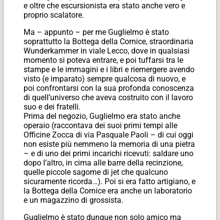
e oltre che escursionista era stato anche vero e
proprio scalatore.
Ma – appunto – per me Guglielmo è stato
soprattutto la Bottega della Cornice, straordinaria
Wunderkammer in viale Lecco, dove in qualsiasi
momento si poteva entrare, e poi tuffarsi tra le
stampe e le immagini e i libri e riemergere avendo
visto (e imparato) sempre qualcosa di nuovo, e
poi confrontarsi con la sua profonda conoscenza
di quell’universo che aveva costruito con il lavoro
suo e dei fratelli.
Prima del negozio, Guglielmo era stato anche
operaio (raccontava dei suoi primi tempi alle
Officine Zocca di via Pasquale Paoli – di cui oggi
non esiste più nemmeno la memoria di una pietra
– e di uno dei primi incarichi ricevuti: saldare uno
dopo l’altro, in cima alle barre della recinzione,
quelle piccole sagome di jet che qualcuno
sicuramente ricorda…). Poi si era fatto artigiano, e
la Bottega della Cornice era anche un laboratorio
e un magazzino di grossista.
Guglielmo è stato dunque non solo amico ma