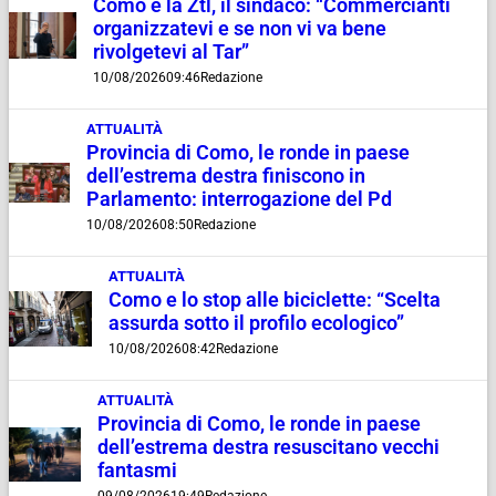
Como e la Ztl, il sindaco: “Commercianti
organizzatevi e se non vi va bene
rivolgetevi al Tar”
10/08/2026
09:46
Redazione
ATTUALITÀ
Provincia di Como, le ronde in paese
dell’estrema destra finiscono in
Parlamento: interrogazione del Pd
10/08/2026
08:50
Redazione
ATTUALITÀ
Como e lo stop alle biciclette: “Scelta
assurda sotto il profilo ecologico”
10/08/2026
08:42
Redazione
ATTUALITÀ
Provincia di Como, le ronde in paese
dell’estrema destra resuscitano vecchi
fantasmi