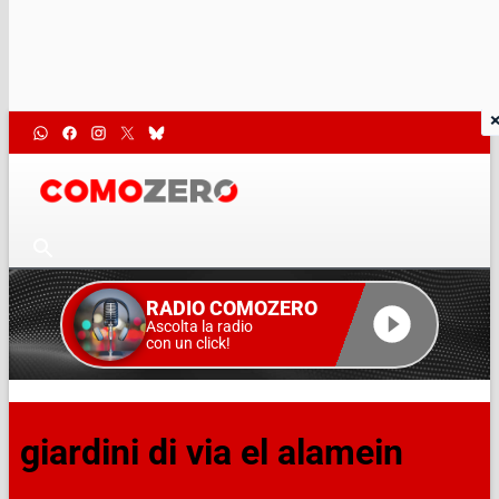
RADIO COMOZERO
Ascolta la radio
con un click!
giardini di via el alamein