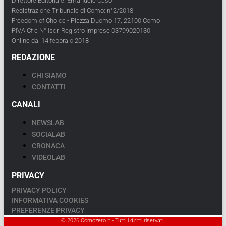
Direttore Editoriale: Emanuele Caso
Registrazione Tribunale di Como: n°2/2018
Freedom of Choice - Piazza Duomo 17, 22100 Como
PIVA Cf e N° Iscr. Registro Imprese 03799020130
Online dal 14 febbraio 2018
REDAZIONE
CHI SIAMO
CONTATTI
CANALI
NEWSLAB
SOCIALAB
CRONACA
VIDEOLAB
PRIVACY
PRIVACY POLICY
INFORMATIVA COOKIES
PREFERENZE PRIVACY
© 2026 Comozero.it - Tutti i diritti riservati.