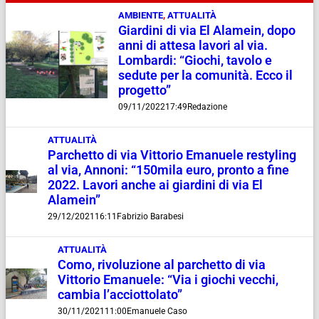
AMBIENTE
,
ATTUALITÀ
Giardini di via El Alamein, dopo
anni di attesa lavori al via.
Lombardi: “Giochi, tavolo e
sedute per la comunità. Ecco il
progetto”
09/11/2022
17:49
Redazione
ATTUALITÀ
Parchetto di via Vittorio Emanuele restyling
al via, Annoni: “150mila euro, pronto a fine
2022. Lavori anche ai giardini di via El
Alamein”
29/12/2021
16:11
Fabrizio Barabesi
ATTUALITÀ
Como, rivoluzione al parchetto di via
Vittorio Emanuele: “Via i giochi vecchi,
cambia l’acciottolato”
30/11/2021
11:00
Emanuele Caso