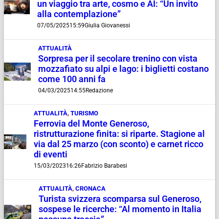
un viaggio tra arte, cosmo e AI: “Un invito
alla contemplazione”
07/05/2025
15:59
Giulia Giovanessi
ATTUALITÀ
Sorpresa per il secolare trenino con vista
mozzafiato su alpi e lago: i biglietti costano
come 100 anni fa
04/03/2025
14:55
Redazione
ATTUALITÀ
,
TURISMO
Ferrovia del Monte Generoso,
ristrutturazione finita: si riparte. Stagione al
via dal 25 marzo (con sconto) e carnet ricco
di eventi
15/03/2023
16:26
Fabrizio Barabesi
ATTUALITÀ
,
CRONACA
Turista svizzera scomparsa sul Generoso,
sospese le ricerche: “Al momento in Italia