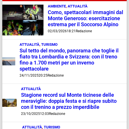
AMBIENTE
,
ATTUALITÀ
Como, spettacolari immagini dal
Monte Generoso: esercitazione
estrema per il Soccorso Alpino
02/03/2026
18:21
Redazione
ATTUALITÀ
,
TURISMO
Sul tetto del mondo, panorama che toglie il
fiato tra Lombardia e Svizzera: con il treno
fino a 1.700 metri per un inverno
spettacolare
24/11/2025
20:25
Redazione
ATTUALITÀ
Stagione record sul Monte ticinese delle
meraviglie: doppia festa e si riapre subito
con il trenino a prezzo imperdibile
23/10/2025
12:03
Redazione
ATTUALITÀ
,
TURISMO