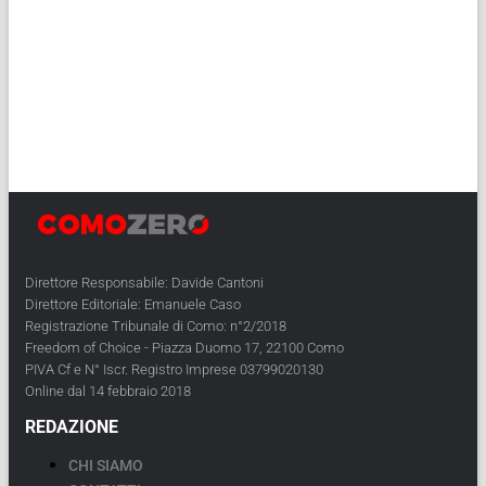
Direttore Responsabile: Davide Cantoni
Direttore Editoriale: Emanuele Caso
Registrazione Tribunale di Como: n°2/2018
Freedom of Choice - Piazza Duomo 17, 22100 Como
PIVA Cf e N° Iscr. Registro Imprese 03799020130
Online dal 14 febbraio 2018
REDAZIONE
CHI SIAMO