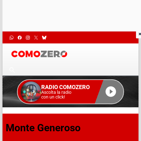
RADIO COMOZERO
Ascolta la radio
con un click!
Monte Generoso