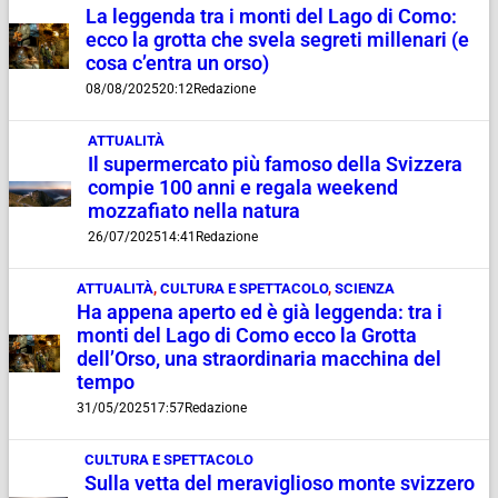
La leggenda tra i monti del Lago di Como:
ecco la grotta che svela segreti millenari (e
cosa c’entra un orso)
08/08/2025
20:12
Redazione
ATTUALITÀ
Il supermercato più famoso della Svizzera
compie 100 anni e regala weekend
mozzafiato nella natura
26/07/2025
14:41
Redazione
ATTUALITÀ
,
CULTURA E SPETTACOLO
,
SCIENZA
Ha appena aperto ed è già leggenda: tra i
monti del Lago di Como ecco la Grotta
dell’Orso, una straordinaria macchina del
tempo
31/05/2025
17:57
Redazione
CULTURA E SPETTACOLO
Sulla vetta del meraviglioso monte svizzero