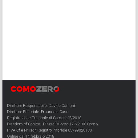
Direttore Responsabile: Davide Cantoni
Direttore Editoriale: Emanuele Caso
Registrazione Tribunale di Como: n°2/2018
Freedom of Choice - Piazza Duomo 17, 22100 Como
PIVA Cf e N° Iscr. Registro Imprese 03799020130
Online dal 14 febbraio 2018