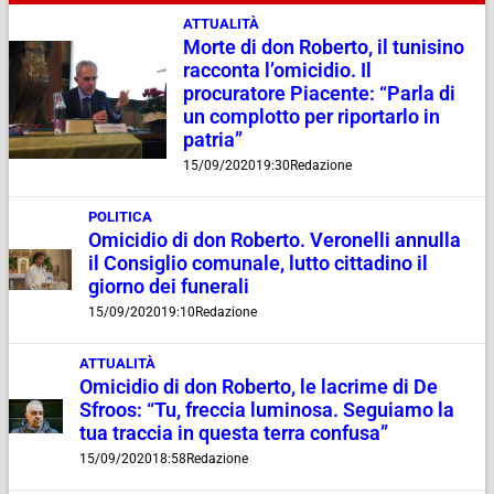
ATTUALITÀ
Morte di don Roberto, il tunisino
racconta l’omicidio. Il
procuratore Piacente: “Parla di
un complotto per riportarlo in
patria”
15/09/2020
19:30
Redazione
POLITICA
Omicidio di don Roberto. Veronelli annulla
il Consiglio comunale, lutto cittadino il
giorno dei funerali
15/09/2020
19:10
Redazione
ATTUALITÀ
Omicidio di don Roberto, le lacrime di De
Sfroos: “Tu, freccia luminosa. Seguiamo la
tua traccia in questa terra confusa”
15/09/2020
18:58
Redazione