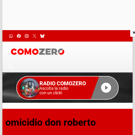
RADIO COMOZERO
Ascolta la radio
con un click!
omicidio don roberto