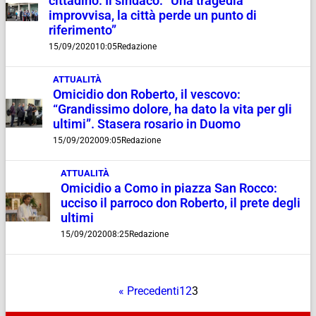
cittadino. Il sindaco: “Una tragedia
improvvisa, la città perde un punto di
riferimento”
15/09/2020
10:05
Redazione
ATTUALITÀ
Omicidio don Roberto, il vescovo:
“Grandissimo dolore, ha dato la vita per gli
ultimi”. Stasera rosario in Duomo
15/09/2020
09:05
Redazione
ATTUALITÀ
Omicidio a Como in piazza San Rocco:
ucciso il parroco don Roberto, il prete degli
ultimi
15/09/2020
08:25
Redazione
« Precedenti
1
2
3