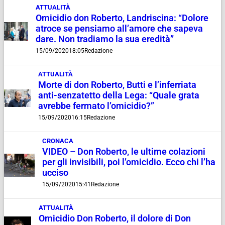
ATTUALITÀ
Omicidio don Roberto, Landriscina: “Dolore
atroce se pensiamo all’amore che sapeva
dare. Non tradiamo la sua eredità”
15/09/2020
18:05
Redazione
ATTUALITÀ
Morte di don Roberto, Butti e l’inferriata
anti-senzatetto della Lega: “Quale grata
avrebbe fermato l’omicidio?”
15/09/2020
16:15
Redazione
CRONACA
VIDEO – Don Roberto, le ultime colazioni
per gli invisibili, poi l’omicidio. Ecco chi l’ha
ucciso
15/09/2020
15:41
Redazione
ATTUALITÀ
Omicidio Don Roberto, il dolore di Don