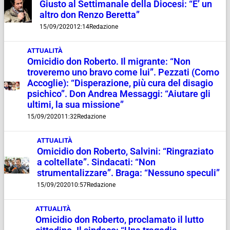
Giusto al Settimanale della Diocesi: “E’ un
altro don Renzo Beretta”
15/09/2020
12:14
Redazione
ATTUALITÀ
Omicidio don Roberto. Il migrante: “Non
troveremo uno bravo come lui”. Pezzati (Como
Accoglie): “Disperazione, più cura del disagio
psichico”. Don Andrea Messaggi: “Aiutare gli
ultimi, la sua missione”
15/09/2020
11:32
Redazione
ATTUALITÀ
Omicidio don Roberto, Salvini: “Ringraziato
a coltellate”. Sindacati: “Non
strumentalizzare”. Braga: “Nessuno speculi”
15/09/2020
10:57
Redazione
ATTUALITÀ
Omicidio don Roberto, proclamato il lutto