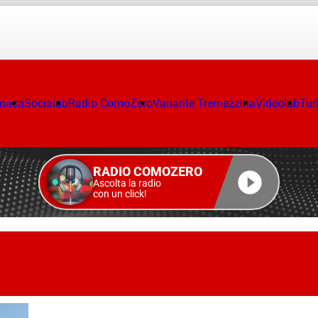
onaca
Socialab
Radio ComoZero
Variante Tremezzina
Videolab
Tur
RADIO COMOZERO
Ascolta la radio
con un click!