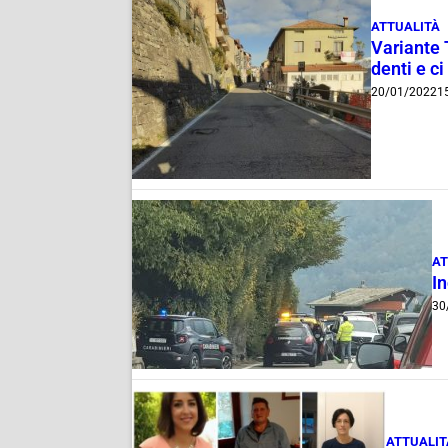
ATTUALITÀ
Variante 
denti e c
20/01/2022
1
AT
In
30
ATTUALIT