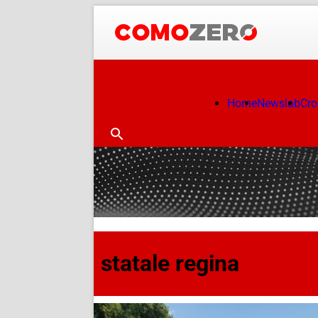
Home
Newslab
Cr
statale regina