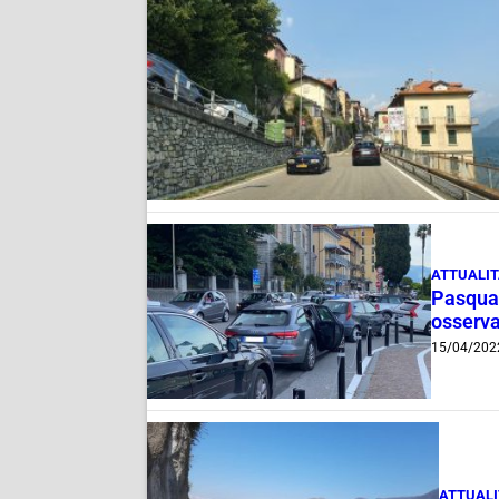
ATTUALI
Pasqua,
osserva
15/04/202
ATTUAL