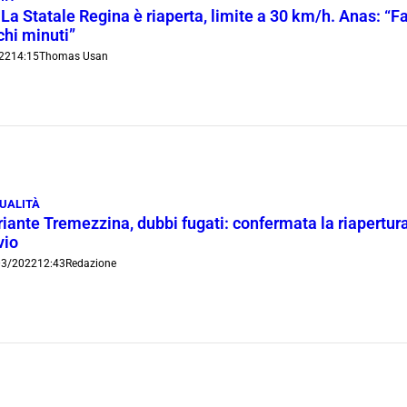
La Statale Regina è riaperta, limite a 30 km/h. Anas: “Fa
chi minuti”
22
14:15
Thomas Usan
UALITÀ
iante Tremezzina, dubbi fugati: confermata la riapertura 
vio
03/2022
12:43
Redazione