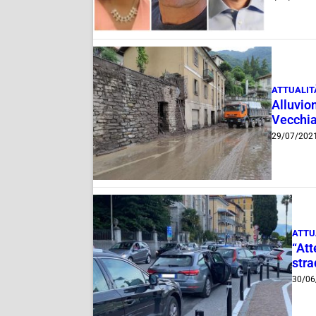
ATTUALIT
Alluvion
Vecchia
29/07/202
ATTU
“Att
stra
30/06