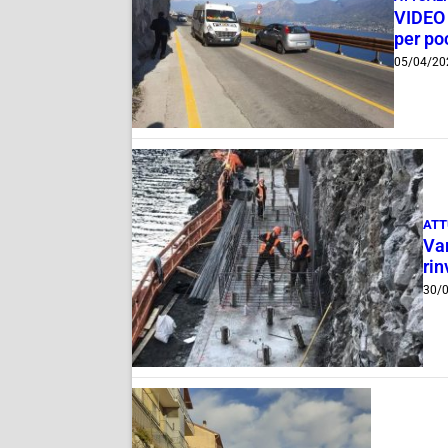
VIDEO 
per po
05/04/20
ATT
Var
rin
30/