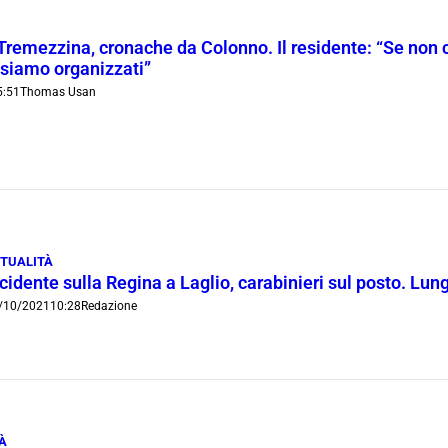
Tremezzina, cronache da Colonno. Il residente: “Se non 
i siamo organizzati”
5:51
Thomas Usan
TUALITÀ
cidente sulla Regina a Laglio, carabinieri sul posto. Lu
/10/2021
10:28
Redazione
À