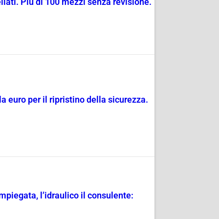
llati. Più di 100 mezzi senza revisione.
euro per il ripristino della sicurezza.
piegata, l’idraulico il consulente: