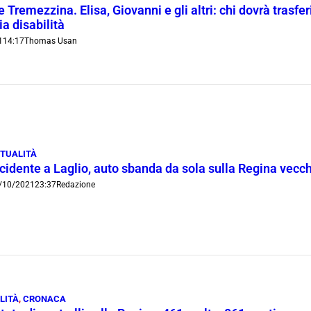
 Tremezzina. Elisa, Giovanni e gli altri: chi dovrà trasferi
ia disabilità
1
14:17
Thomas Usan
TUALITÀ
ncidente a Laglio, auto sbanda da sola sulla Regina vecc
/10/2021
23:37
Redazione
LITÀ
,
CRONACA