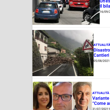
Un’es
Il bi
16/09/
ATTUALIT
Disastro
Cantieri
05/08/2021
ATTUALITÀ
Variante 
“Come an
31/07/2021