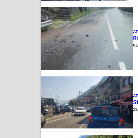
AT
Ri
03
AT
St
29