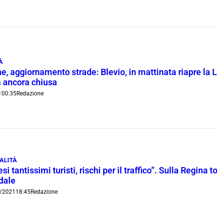
À
e, aggiornamento strade: Blevio, in mattinata riapre la L
 ancora chiusa
1
00:35
Redazione
ALITÀ
esi tantissimi turisti, rischi per il traffico”. Sulla Regina
dale
/2021
18:45
Redazione