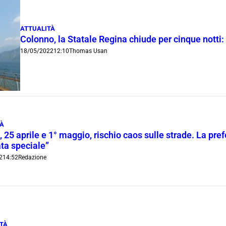
ATTUALITÀ
Colonno, la Statale Regina chiude per cinque notti: 
18/05/2022
12:10
Thomas Usan
TÀ
 25 aprile e 1° maggio, rischio caos sulle strade. La pre
ta speciale”
2
14:52
Redazione
ITÀ