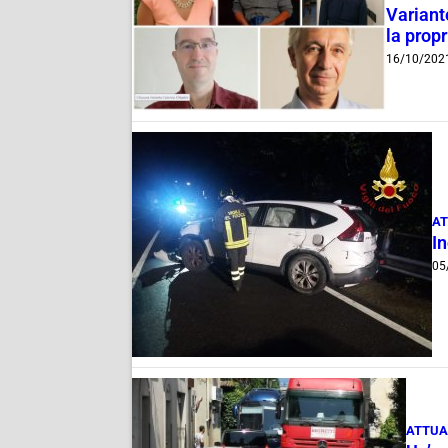
Variante
la propr
16/10/202
AT
I
05
ATTUA