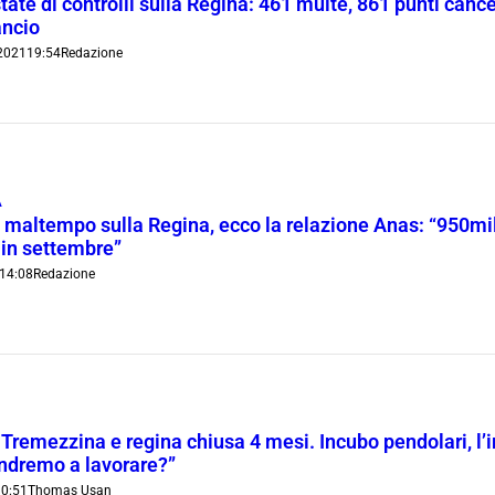
tate di controlli sulla Regina: 461 multe, 861 punti cance
lancio
2021
19:54
Redazione
À
 maltempo sulla Regina, ecco la relazione Anas: “950mila 
 in settembre”
14:08
Redazione
Tremezzina e regina chiusa 4 mesi. Incubo pendolari, l’im
dremo a lavorare?”
10:51
Thomas Usan