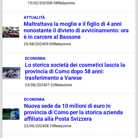
19/02/2025
08:58
Redazione
ATTUALITÀ
Maltrattava la moglie e il figlio di 4 anni
nonostante il divieto di avvicinamento: ora
è in carcere al Bassone
29/08/2024
09:09
Redazione
ECONOMIA
Lo storica società dei cosmetici lascia la
provincia di Como dopo 58 anni:
trasferimento a Varese
23/08/2024
07:22
Redazione
ECONOMIA
Nuova sede da 10 milioni di euro in
provincia di Como per la storica azienda
affiliata alla Posta Svizzera
23/06/2024
08:19
Redazione