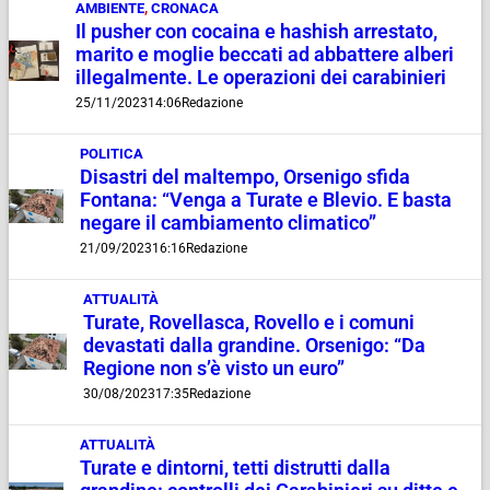
AMBIENTE
,
CRONACA
Il pusher con cocaina e hashish arrestato,
marito e moglie beccati ad abbattere alberi
illegalmente. Le operazioni dei carabinieri
25/11/2023
14:06
Redazione
POLITICA
Disastri del maltempo, Orsenigo sfida
Fontana: “Venga a Turate e Blevio. E basta
negare il cambiamento climatico”
21/09/2023
16:16
Redazione
ATTUALITÀ
Turate, Rovellasca, Rovello e i comuni
devastati dalla grandine. Orsenigo: “Da
Regione non s’è visto un euro”
30/08/2023
17:35
Redazione
ATTUALITÀ
Turate e dintorni, tetti distrutti dalla