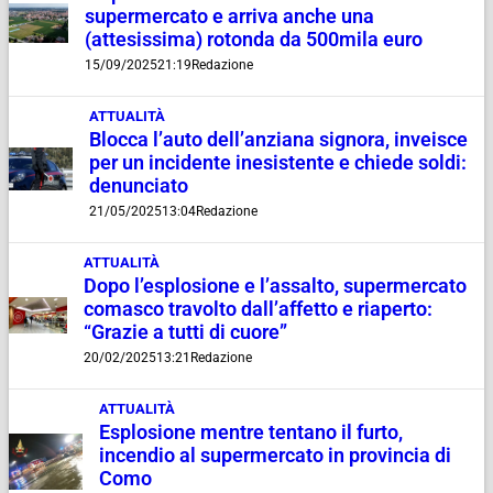
supermercato e arriva anche una
(attesissima) rotonda da 500mila euro
15/09/2025
21:19
Redazione
ATTUALITÀ
Blocca l’auto dell’anziana signora, inveisce
per un incidente inesistente e chiede soldi:
denunciato
21/05/2025
13:04
Redazione
ATTUALITÀ
Dopo l’esplosione e l’assalto, supermercato
comasco travolto dall’affetto e riaperto:
“Grazie a tutti di cuore”
20/02/2025
13:21
Redazione
ATTUALITÀ
Esplosione mentre tentano il furto,
incendio al supermercato in provincia di
Como