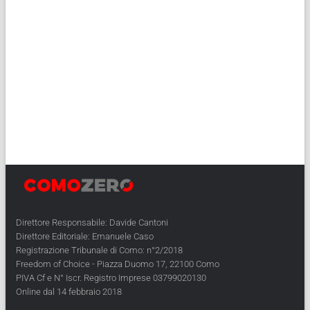
Direttore Responsabile: Davide Cantoni
Direttore Editoriale: Emanuele Caso
Registrazione Tribunale di Como: n°2/2018
Freedom of Choice - Piazza Duomo 17, 22100 Como
PIVA Cf e N° Iscr. Registro Imprese 03799020130
Online dal 14 febbraio 2018