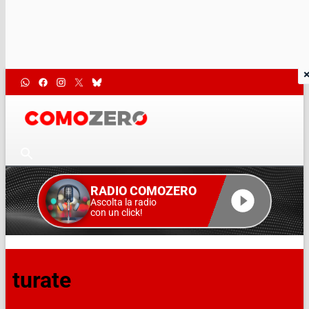
RADIO COMOZERO
Ascolta la radio
con un click!
turate