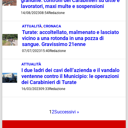
grandine: controlli dei Carabinieri su ditte e
lavoratori, maxi multe e sospensioni
14/08/2023
08:54
Redazione
ATTUALITÀ
,
CRONACA
Turate: accoltellato, malmenato e lasciato
vicino a una rotonda in una pozza di
sangue. Gravissimo 21enne
07/07/2023
15:40
Redazione
ATTUALITÀ
I due ladri dei cavi dell’azienda e il vandalo
ventenne contro il Municipio: le operazioni
dei Carabinieri di Turate
16/03/2023
09:33
Redazione
1
2
Successivi »