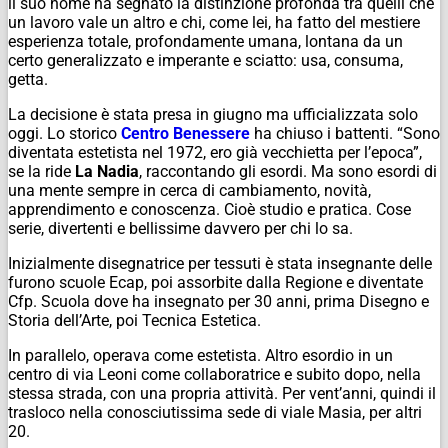
il suo nome ha segnato la distinzione profonda tra quelli che
un lavoro vale un altro
e chi, come lei, ha fatto del mestiere
esperienza totale, profondamente umana, lontana da un
certo generalizzato e imperante e sciatto: usa, consuma,
getta.
La decisione è stata presa in giugno ma ufficializzata solo
oggi. Lo storico
Centro Benessere
ha chiuso i battenti. “Sono
diventata estetista nel 1972, ero già vecchietta per l’epoca”,
se la ride
La Nadia
, raccontando gli esordi. Ma sono esordi di
una mente sempre in cerca di cambiamento, novità,
apprendimento e conoscenza. Cioè studio e pratica. Cose
serie, divertenti e bellissime davvero per chi lo sa.
Inizialmente disegnatrice per tessuti è stata insegnante delle
furono scuole Ecap, poi assorbite dalla Regione e diventate
Cfp. Scuola dove ha insegnato per 30 anni, prima Disegno e
Storia dell’Arte, poi Tecnica Estetica.
In parallelo, operava come estetista. Altro esordio in un
centro di via Leoni come collaboratrice e subito dopo, nella
stessa strada, con una propria attività. Per vent’anni, quindi il
trasloco nella conosciutissima sede di viale Masia, per altri
20.