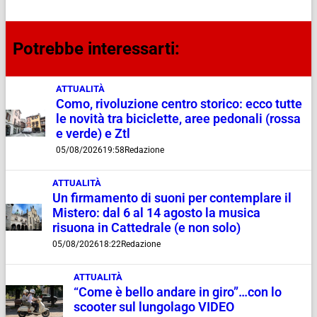
Potrebbe interessarti:
ATTUALITÀ
Como, rivoluzione centro storico: ecco tutte
le novità tra biciclette, aree pedonali (rossa
e verde) e Ztl
05/08/2026
19:58
Redazione
ATTUALITÀ
Un firmamento di suoni per contemplare il
Mistero: dal 6 al 14 agosto la musica
risuona in Cattedrale (e non solo)
05/08/2026
18:22
Redazione
ATTUALITÀ
“Come è bello andare in giro”…con lo
scooter sul lungolago VIDEO