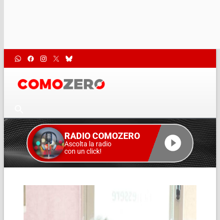
RADIO COMOZERO
Ascolta la radio
con un click!