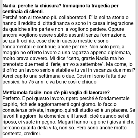
Nadia, perché la chiusura? Immagino la tragedia per
centinaia di clienti.
Perché non si trovano più collaboratori. E’ la solita storia o
hanno il reddito di cittadinanza o sono in cassa integrazione
da qualche altra parte e non la vogliono perdere. Oppure
ancora vogliono essere subito assunti senza formazione,
senza tirocinio, cose che in questo mestiere sono
fondamentali e continue, anche per me. Non solo però, a
maggio ho offerto lavoro a una ragazza appena diplomata,
molto brava davvero. Mi dice “certo, grazie Nadia ma ho
prenotato due mesi di ferie, arrivo a settembre”. Ma come, io
ti offro un lavoro serio e stabile e tu vai in vacanza due mesi?
Avrei capito una settimana o due. Così mi sono fatta due
pensieri, ho 75 anni e va bene così e chiudo.
Mettiamola facile: non c’è più voglia di lavorare?
Perfetto. E poi questo lavoro, ripeto perché è fondamentale
capirlo, richiede aggiornamenti ogni giorno. Io faccio
consulenze private, insegno, quindi studio ed è un piacere. Se
lavori ti aggiorni la domenica e il lunedì, cioè quando sei di
riposo, ci vuole impegno. Magari hanno ragione i giovani che
cercano qualità della vita, non so. Però sono anche molto
contenta, credimi.