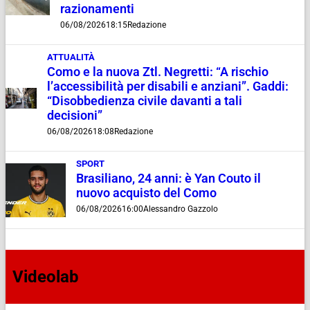
razionamenti
06/08/2026
18:15
Redazione
ATTUALITÀ
Como e la nuova Ztl. Negretti: “A rischio
l’accessibilità per disabili e anziani”. Gaddi:
“Disobbedienza civile davanti a tali
decisioni”
06/08/2026
18:08
Redazione
SPORT
Brasiliano, 24 anni: è Yan Couto il
nuovo acquisto del Como
06/08/2026
16:00
Alessandro Gazzolo
Videolab